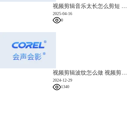
声会影的素材选项面板包括了编辑、效果、色彩等功能，可对素材的属性
视频剪辑音乐太长怎么剪短 视频剪辑音乐不够长怎么弄
进行定制化，制作多种不同的视频效果。
2025-04-16
0
视频剪辑波纹怎么做 视频剪辑波纹怎么去除
2024-12-29
1340
会声会影指南
图4：打开选项面板
服务支持
打开素材的选项面板后，如图5所示，在编辑菜单中找到“反转视频”功