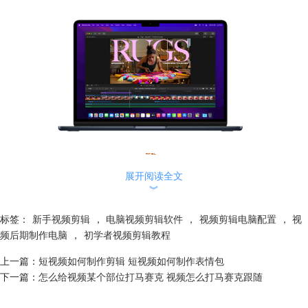
展开阅读全文
︾
图1：MacBook air
标签：
新手视频剪辑
，
电脑视频剪辑软件
，
视频剪辑电脑配置
，
视
2.荣耀MagicBook 16 Pro
频后期制作电脑
，
初学者视频剪辑教程
虽然MacBook系列很强，但并不是每个人都习惯使用mac系统。如果习惯
上一篇：
短视频如何制作剪辑 短视频如何制作表情包
使用Windows系统的话，也有很多款笔记本电脑适合用于视频剪辑。比如
下一篇：
怎么给视频某个部位打马赛克 视频怎么打马赛克跟随
荣耀MagicBook 16 Pro，搭载RTX独显、AMD 锐龙7处理器、16GB内存，
在处理视频编辑等高耗能任务时表现优秀。