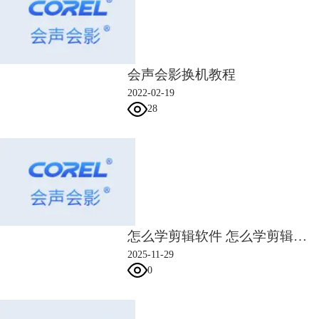
会声会影换机教程
2022-02-19
28
图3：惠普(HP)战99
二、适合视频剪辑的软件有哪些
有了硬件支持，在软件的选择上，适合
视频剪辑
的软件有哪些？
1.会声会影
怎么学剪辑软件 怎么学剪辑短视频
相对于同类型的视频剪辑软件，会声会影的表现可谓相当优秀。会声会影
2025-11-29
不仅拥有强大的视频剪辑功能，而且适合各种人群使用。其简单而友好的
0
操作界面，让初学者都能轻松上手；而强大的功能，让进阶使用者也能很
好地发挥创意。
同时，会声会影的素材库也非常丰富，提供各种转场、滤镜、背景、文字