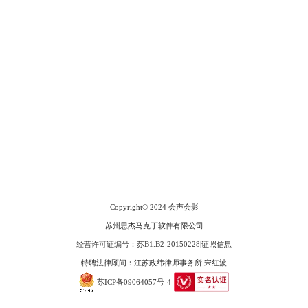
会声会影指南
图5：多轨道编辑
服务支持
在视频的导出上，会声会影提供了avi、mp4、mov、wmv等常用的视频分
享格式，可以在各种平台上共享视频。无论是编辑简单的抖音短视频，还
网站申明
是制作哔哩哔哩等平台的长视频，都能轻松导出。
联系客服
广告联盟
Copyright© 2024
会声会影
苏州思杰马克丁软件有限公司
经营许可证编号：苏B1.B2-20150228
|
证照信息
特聘法律顾问：江苏政纬律师事务所 宋红波
苏ICP备09064057号-4