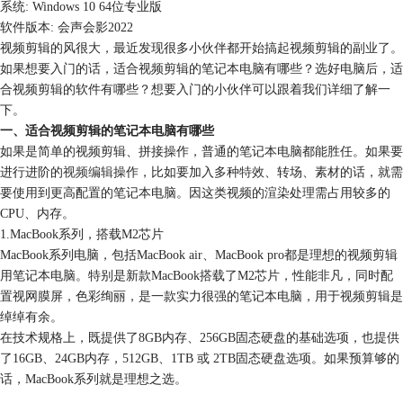
系统: Windows 10 64位专业版
软件版本: 会声会影2022
视频剪辑的风很大，最近发现很多小伙伴都开始搞起视频剪辑的副业了。
如果想要入门的话，适合视频剪辑的笔记本电脑有哪些？选好电脑后，适
合视频剪辑的软件有哪些？想要入门的小伙伴可以跟着我们详细了解一
下。
一、适合视频剪辑的笔记本电脑有哪些
如果是简单的视频剪辑、拼接操作，普通的笔记本电脑都能胜任。如果要
进行进阶的
视频编辑
操作，比如要加入多种
特效
、转场、素材的话，就需
要使用到更高配置的笔记本电脑。因这类视频的渲染处理需占用较多的
CPU、内存。
1.MacBook系列，搭载M2芯片
MacBook系列电脑，包括MacBook air、MacBook pro都是理想的视频剪辑
用笔记本电脑。特别是新款MacBook搭载了M2芯片，性能非凡，同时配
置视网膜屏，色彩绚丽，是一款实力很强的笔记本电脑，用于视频剪辑是
绰绰有余。
在技术规格上，既提供了8GB内存、256GB固态硬盘的基础选项，也提供
了16GB、24GB内存，512GB、1TB 或 2TB固态硬盘选项。如果预算够的
话，MacBook系列就是理想之选。