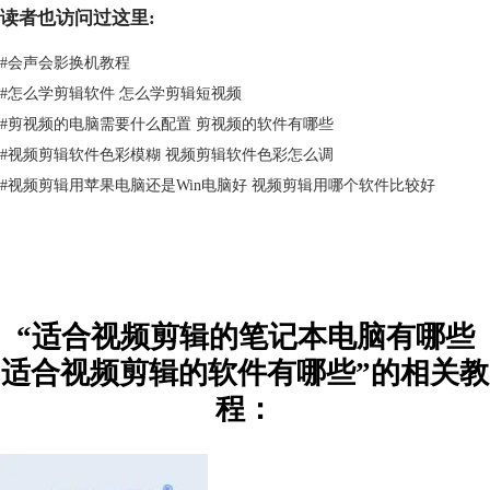
读者也访问过这里:
#
会声会影换机教程
#
怎么学剪辑软件 怎么学剪辑短视频
#
剪视频的电脑需要什么配置 剪视频的软件有哪些
#
视频剪辑软件色彩模糊 视频剪辑软件色彩怎么调
#
视频剪辑用苹果电脑还是Win电脑好 视频剪辑用哪个软件比较好
图2：荣耀MagicBook 16 Pro
3. 惠普(HP)战99 2022锐龙
惠普(HP)战99 2022锐龙是一款工作站设计的笔记本电脑，主打高性能，
拥有更高的处理速度与运行效率。，使用NVIDIA T600专业显卡，并可选
“适合视频剪辑的笔记本电脑有哪些
AMD锐龙6000与12代酷睿处理器，其性能杠杠的，处理视频剪辑也是小
适合视频剪辑的软件有哪些”的相关教
菜一碟。
程：