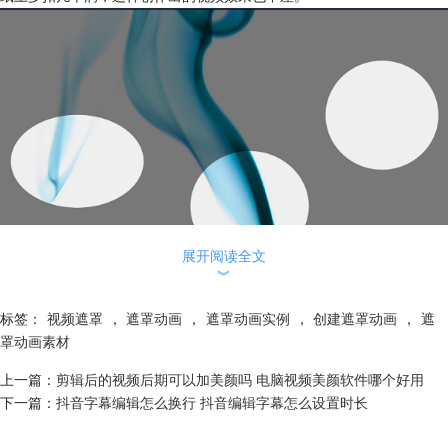
展开阅读全文
︾
图1：视频遮罩层
标签：
视频遮罩
，
遮罩动画
，
遮罩动画实例
，
创建遮罩动画
，
遮
2、遮罩不支持或者不显示动画中的部分字体
罩动画素材
这种情况很少见，但是偶尔也会出现，对于部分字体，在制作过程中遮罩
效果不显示。
上一篇：
剪辑后的视频后期可以加美颜吗 电脑视频美颜软件哪个好用
具体有两种解决办法：一是更换字体效果，二是在视频中添加字体效果
下一篇：
抖音字幕编辑怎么换行 抖音编辑字幕怎么设置时长
后，先输出视频，然后再导入该视频、创建遮罩层。
3、创建遮罩后，不能对下层/被遮罩层进行编辑