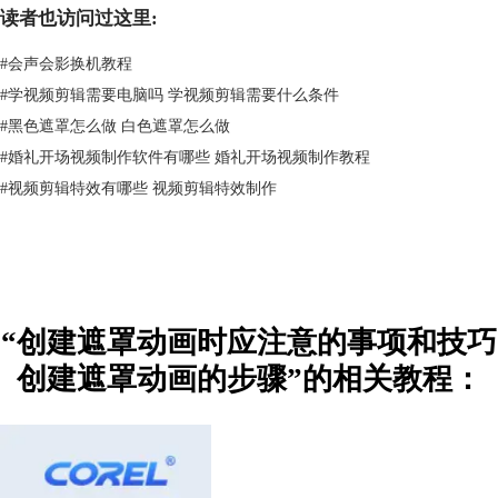
创建过
遮罩
层，我们只能修改遮罩层的形状、大小、位置等参数，不能修
读者也访问过这里:
改被遮罩层的内容。
#
会声会影换机教程
4、创建遮罩动画的小技巧
对遮罩层设置一些小动画，让视频看起来更具创意，比如说在遮罩层使用
#
学视频剪辑需要电脑吗 学视频剪辑需要什么条件
形状补间动画、动作补间动画、引导线动画等，或者使用较为简单的关键
#
黑色遮罩怎么做 白色遮罩怎么做
帧动画，都能得到不错的效果。
#
婚礼开场视频制作软件有哪些 婚礼开场视频制作教程
二、创建遮罩动画的步骤
#
​视频剪辑特效有哪些 视频剪辑特效制作
以会声会影为例，遮罩动画创建步骤如下。
1、导入视频/动画素材
打开会声会影，点击“编辑——导入媒体文件”，选中需要创建遮罩的视频
素材，点击“打开”导入素材。
“创建遮罩动画时应注意的事项和技巧
创建遮罩动画的步骤”的相关教程：