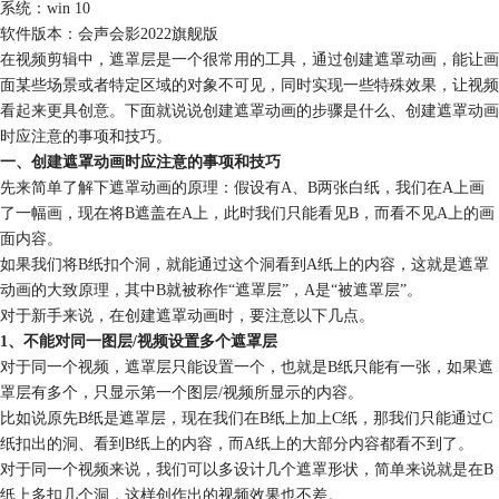
系统：win 10
软件版本：会声会影2022旗舰版
在视频剪辑中，遮罩层是一个很常用的工具，通过创建遮罩动画，能让画
面某些场景或者特定区域的对象不可见，同时实现一些特殊效果，让视频
看起来更具创意。下面就说说创建遮罩动画的步骤是什么、创建遮罩动画
时应注意的事项和技巧。
一、创建遮罩动画时应注意的事项和技巧
先来简单了解下遮罩动画的原理：假设有A、B两张白纸，我们在A上画
了一幅画，现在将B遮盖在A上，此时我们只能看见B，而看不见A上的画
面内容。
如果我们将B纸扣个洞，就能通过这个洞看到A纸上的内容，这就是遮罩
动画的大致原理，其中B就被称作“遮罩层”，A是“被遮罩层”。
对于新手来说，在创建遮罩动画时，要注意以下几点。
1、不能对同一图层/视频设置多个遮罩层
对于同一个视频，遮罩层只能设置一个，也就是B纸只能有一张，如果遮
罩层有多个，只显示第一个图层/视频所显示的内容。
比如说原先B纸是遮罩层，现在我们在B纸上加上C纸，那我们只能通过C
纸扣出的洞、看到B纸上的内容，而A纸上的大部分内容都看不到了。
对于同一个视频来说，我们可以多设计几个遮罩形状，简单来说就是在B
纸上多扣几个洞，这样创作出的视频效果也不差。