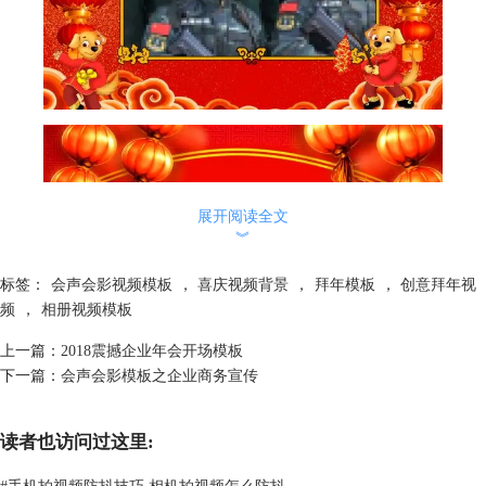
展开阅读全文
︾
标签：
会声会影视频模板
，
喜庆视频背景
，
拜年模板
，
创意拜年视
频
，
相册视频模板
上一篇：
2018震撼企业年会开场模板
下一篇：
会声会影模板之企业商务宣传
下载好软件以后，如果觉得小狗不动，我们也可以给小狗添加一个自定义
动作，做出左右摇晃的效果，添加方法可以参考：
自定义动作使用讲解
，
最关键的一个步骤是替换掉模板里的拜年视频，将素材按照需要缩短或延
读者也访问过这里:
长就可以了。
除了年会的模板外，婚礼视频模板，个人电子相册等，都能够在
会声会影
#
手机拍视频防抖技巧 相机拍视频怎么防抖