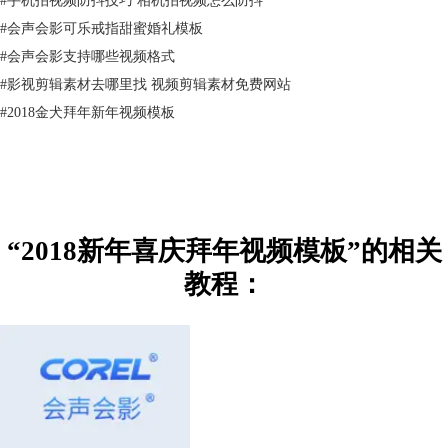
模板下载
专区获得。
#
会声会影可乐戒指甜蜜婚礼模板
文章内容为原创，转载请注明出处：
#
会声会影支持哪些视频格式
http://www.huishenghuiying.com.cn/mubanjiaocheng/xiqing-ny.html
#
影视剪辑素材去哪里找 视频剪辑素材免费网站
#
2018金犬拜年新年视频模板
“2018新年喜庆拜年视频模板”的相关
教程：