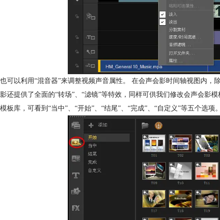
也可以利用“混音器”来调整视频声音属性。 在会声会影时间轴视图内
影还提供了全面的“转场”、“滤镜”等特效，同样可供我们修改会声会影模
模板库，可看到“当中”、“开始”、“结尾”、“完成”、“自定义”等五个选项