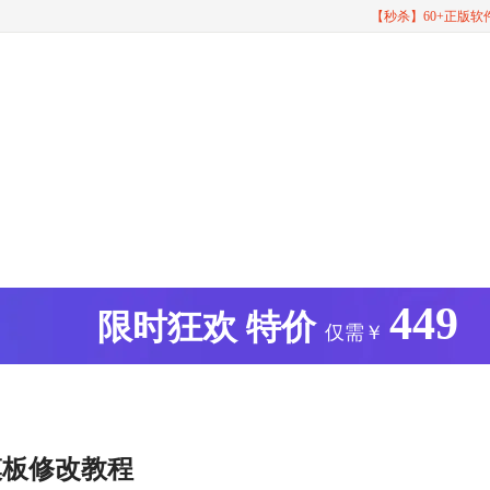
【秒杀】60+正版
449
版
限时狂欢
特价
仅需￥
模板修改教程