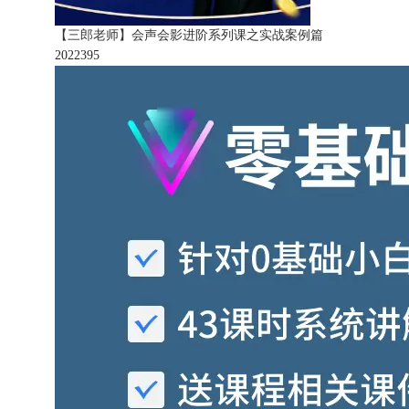
【三郎老师】会声会影进阶系列课之实战案例篇
202239
5