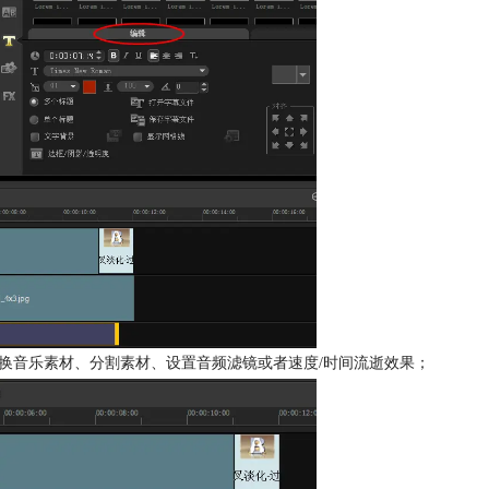
替换音乐素材、分割素材、设置音频滤镜或者速度/时间流逝效果；