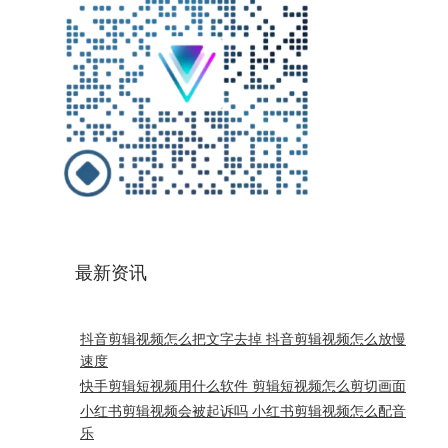
最新资讯
抖音剪辑视频怎么把文字去掉 抖音剪辑视频怎么放慢
速度
快手剪辑短视频用什么软件 剪辑短视频怎么剪切画面
小红书剪辑视频会被起诉吗 小红书剪辑视频怎么配音
乐