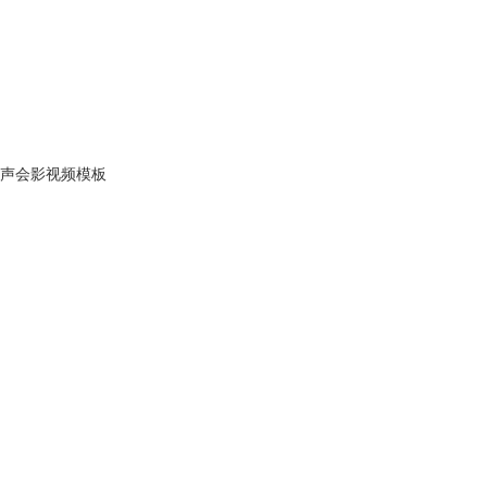
声会影视频模板