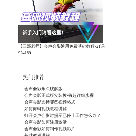
【三郎老师】会声会影通用免费基础教程-21课
92418
9
热门推荐
会声会影永久破解版
会声会影正式版安装教程(超详细步骤
会声会影支持哪些视频格式
如何剪辑视频教程讲解
打开会声会影时提示已停止工作怎么办？
会声会影如何注册激活
会声会影如何制作视频影片
基础教程讲解