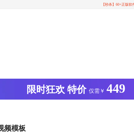
【秒杀】60+正版
449
版
限时狂欢
特价
仅需￥
视频模板