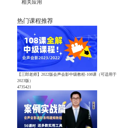
相关应用
热门课程推荐
【三郎老师】2022版会声会影中级教程-108课（可适用于
2023版）
473542
1