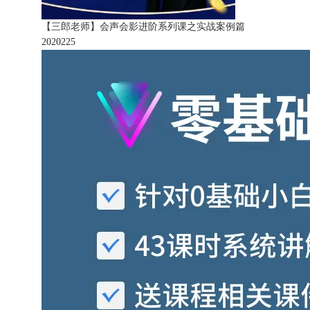
【三郎老师】会声会影进阶系列课之实战案例篇
202022
5