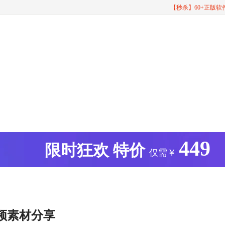
【秒杀】60+正版
449
版
限时狂欢
特价
仅需￥
频素材分享