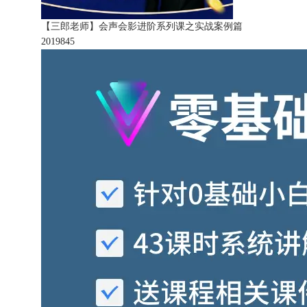
【三郎老师】会声会影进阶系列课之实战案例篇
201984
5