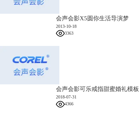
会声会影X5圆你生活导演梦
2013-10-18
3363
图4：贺年素材特效设置
会声会影可乐戒指甜蜜婚礼模板
猴年吉祥的制作：将素材放在覆叠轨上之后，需要制作一个旋转的由小到
2018-07-31
大由浅到深的效果，此时需要用到自定义动作，右击选择自定义动作，将
4366
第一帧的参数中大小设置为0，阻光度也设置为0；在第二帧的位置大小适
当调大，阻光度数值也适当变大，然后选择Z的数值，同样第三帧的数值
也同样设置，第四帧的参数全部恢复到：大小：100，阻光度：100，Z轴
会声会影指南
数值：-360，点击确定