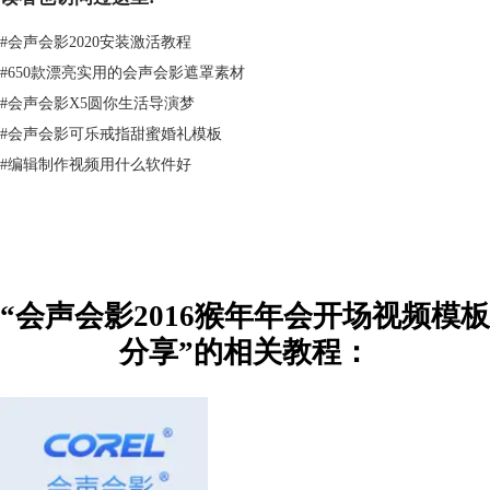
#
会声会影2020安装激活教程
#
650款漂亮实用的会声会影遮罩素材
#
会声会影X5圆你生活导演梦
#
会声会影可乐戒指甜蜜婚礼模板
#
编辑制作视频用什么软件好
图2：2016新年素材准备
1）首先准备好过年喜庆的素材，灯笼，小猴子，春字，边框等等；还有
“会声会影2016猴年年会开场视频模板
喜庆的音乐，例如春晚常用的《春节序曲》
分享”的相关教程：
2、片头制作
1）先将音乐插入声音轨