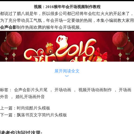
视频：2016猴年年会开场视频制作教程
都说过了腊八就是年，所以很多公司都已经将年会红红火火的开起来了，
为了充分带动员工气氛，年会开场一定要做的热闹，本集小编就教大家用
会声会影
制作热闹欢腾的猴年年会开场视频。
展开阅读全文
︾
标签：
会声会影片头片尾
，
开场动画
，
视频开场动画制作
，
开场画
外音
，
婚礼开场画外音
图1：2016猴年年会片头
上一篇：
时尚炫酷片头模板
具体的操作如下：
下一篇：
飘落书页文字简约片头模板
1、 素材准备
读者也访问过这里: