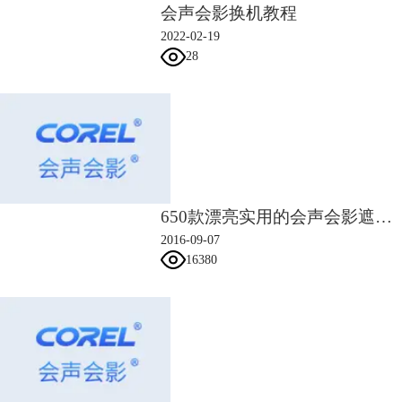
会声会影换机教程
2022-02-19
28
模板的效果是一定的，套用模板之能修改其中的图片，要想加入自己的创
意和想法，还是自己动手制作更完美。用新版
会声会影x10专业版
制作电
子相册，功能更强大、效果更艺术、稳定性更好，欢迎大家下载试用。
本文为原创，转载请注明原址：
http://www.huishenghuiying.com.cn/mubanjiaocheng/mhscs-ywlzpt.html
650款漂亮实用的会声会影遮罩素材
2016-09-07
16380