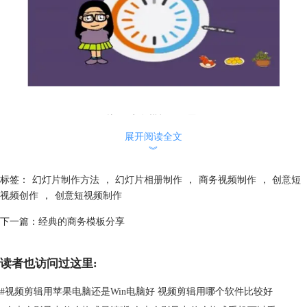
图片2：商务模板效果展示2
看了以上的介绍，是不是感觉很棒呢？以后开会不用担心枯燥无聊了，有
展开阅读全文
︾
了动感的幻灯片，不仅可以让大家耳目一新，吸引大家的眼球，还能提高
的工作效率呢，说不定还能得到老板的赏识，升职加薪，走上人生巅峰就
标签：
幻灯片制作方法
，
幻灯片相册制作
，
商务视频制作
，
创意短
指日可待了！更多教程内容，可进入
会声会影教程
页面。
视频创作
，
创意短视频制作
下一篇：
经典的商务模板分享
读者也访问过这里:
#
视频剪辑用苹果电脑还是Win电脑好 视频剪辑用哪个软件比较好