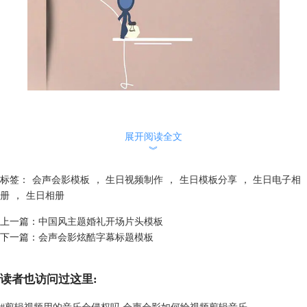
图二：挂灯笼
展开阅读全文
视频最后出现了“祝你生日快乐，天天开心”的字样，这是通过会声会影标
︾
题功能书写的，修改时只需要在标题轨上双击，然后在预览窗口输入成自
己的内容，文字样式和原视频是一样的。小编觉得这个文字其实不是很漂
标签：
会声会影模板
，
生日视频制作
，
生日模板分享
，
生日电子相
亮，可以自己重新改变一下字体和颜色。文字修改参考：
字幕基础操作
册
，
生日相册
（上）
。
上一篇：
中国风主题婚礼开场片头模板
下一篇：
会声会影炫酷字幕标题模板
读者也访问过这里:
#
剪辑视频用的音乐会侵权吗 会声会影如何给视频剪辑音乐