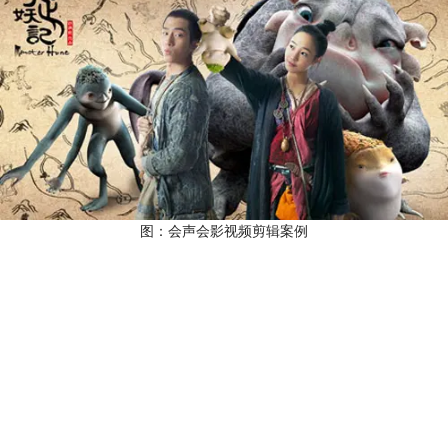
图：会声会影视频剪辑案例