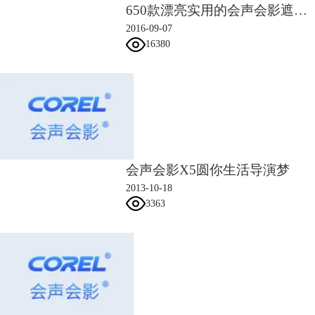
650款漂亮实用的会声会影遮罩素材
2016-09-07
16380
会声会影X5圆你生活导演梦
2013-10-18
3363