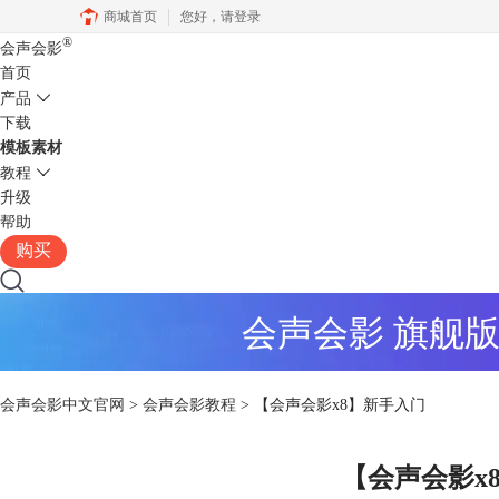
商城首页
您好，
请登录
®
会声会影
首页
产品
下载
模板素材
教程
升级
帮助
购买
会声会影 旗舰
会声会影中文官网
>
会声会影教程
> 【会声会影x8】新手入门
【会声会影x