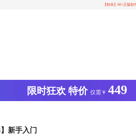
【秒杀】60+正版
449
版
限时狂欢
特价
仅需￥
8】新手入门