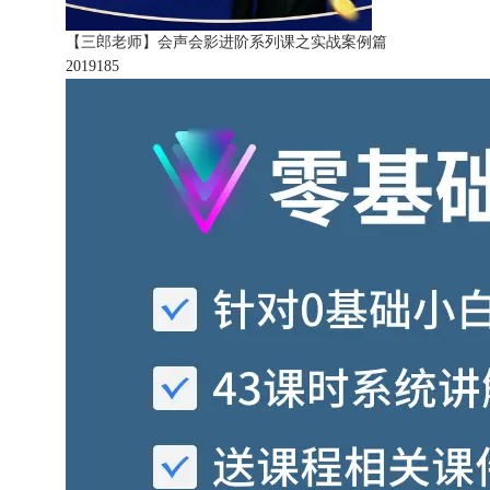
【三郎老师】会声会影进阶系列课之实战案例篇
201918
5