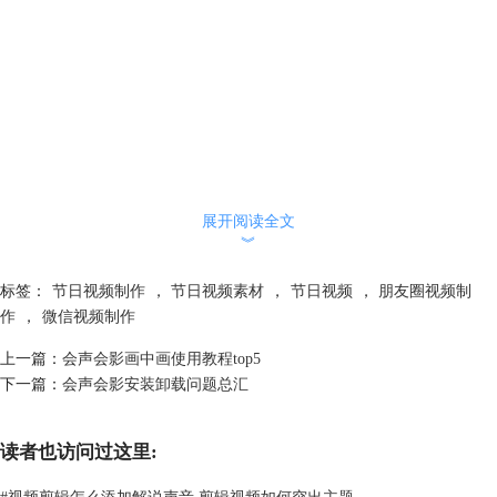
展开阅读全文
︾
标签：
节日视频制作
，
节日视频素材
，
节日视频
，
朋友圈视频制
作
，
微信视频制作
上一篇：
会声会影画中画使用教程top5
下一篇：
会声会影安装卸载问题总汇
读者也访问过这里:
#
视频剪辑怎么添加解说声音 剪辑视频如何突出主题