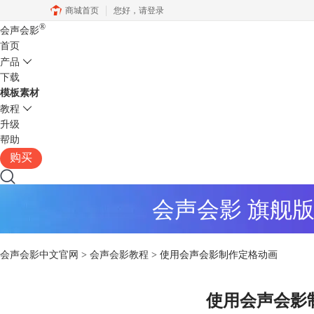
商城首页
您好，
请登录
®
会声会影
首页
产品
下载
模板素材
教程
升级
帮助
购买
会声会影 旗舰
会声会影中文官网
>
会声会影教程
> 使用会声会影制作定格动画
使用会声会影