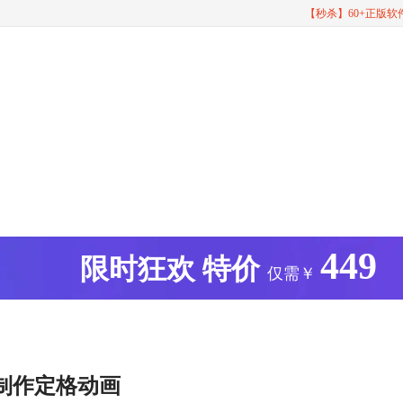
【秒杀】60+正版
449
版
限时狂欢
特价
仅需￥
制作定格动画