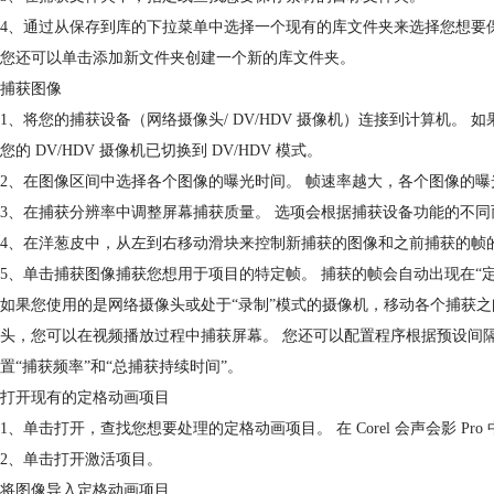
4、通过从保存到库的下拉菜单中选择一个现有的库文件夹来选择您想要
您还可以单击添加新文件夹创建一个新的库文件夹。
捕获图像
1、将您的捕获设备（网络摄像头/ DV/HDV 摄像机）连接到计算机。 如
您的 DV/HDV 摄像机已切换到 DV/HDV 模式。
2、在图像区间中选择各个图像的曝光时间。 帧速率越大，各个图像的曝
3、在捕获分辨率中调整屏幕捕获质量。 选项会根据捕获设备功能的不同
4、在洋葱皮中，从左到右移动滑块来控制新捕获的图像和之前捕获的帧
5、单击捕获图像捕获您想用于项目的特定帧。 捕获的帧会自动出现在“
如果您使用的是网络摄像头或处于“录制”模式的摄像机，移动各个捕获之间
头，您可以在视频播放过程中捕获屏幕。 您还可以配置程序根据预设间
置“捕获频率”和“总捕获持续时间”。
打开现有的定格动画项目
1、单击打开，查找您想要处理的定格动画项目。 在 Corel 会声会影 Pro
2、单击打开激活项目。
将图像导入定格动画项目