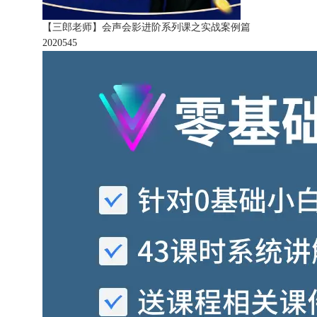
【三郎老师】会声会影进阶系列课之实战案例篇
202054
5