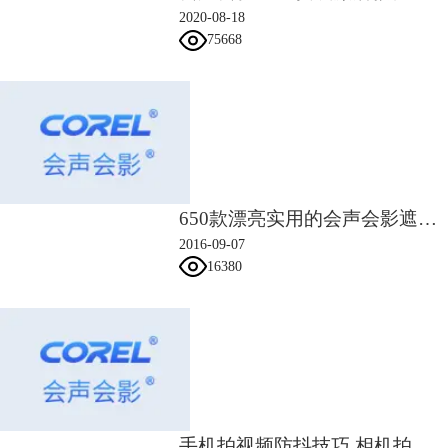
2020-08-18
75668
图4：会声会影小剪刀
650款漂亮实用的会声会影遮罩素材
第四，会声会影免费视频剪辑软件在特效处理方面的功能更强大。在画面
右侧的窗口中，可以选择滤镜和特效等对你要编辑的素材进行加工处理。
2016-09-07
大家可以尝试给两段分割的素材进行转场特效的处理，特效中有一些溶
16380
化、飞入飞出的特效，还是非常通用而且可观的效果。参考
会声会影怎么
为视频添加转场效果
。
仅仅这样几步，就可以实现你对视频的美化和编辑，让你享受一种独立自
主的优越感和成就感，而做到这个并不需要那些复杂的大软件，免费视频
剪辑软件就能帮到你。
手机拍视频防抖技巧 相机拍视频怎么防抖