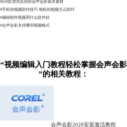
#
650款漂亮实用的会声会影遮罩素材
#
手机拍视频防抖技巧 相机拍视频怎么防抖
#
编辑制作视频用什么软件好
图3：会声会影轨道
#
会声会影支持哪些视频格式
第三、将你的素材根据类型拖动到相应轨道中，然后在画面下方、轨道上
方的横栏菜单中找到一把小剪刀，将竖长的纵向光标线卡在你要剪短或者
分割的素材处，然后剪一刀，你剪出来的每一节素材都可以拖动和调换位
置，这就是常说的剪辑。免费视频剪辑软件也能有如此齐全的功能，让很
多用户都非常满意。
“视频编辑入门教程轻松掌握会声会影
”的相关教程：
会声会影2020安装激活教程