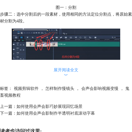
图一：分割
步骤二：选中分割后的一段素材，使用相同的方法定位分割点，将原始素
材分割为4段。
图二：分割为4段
展开阅读全文
二、在素材库中存放素材
︾
我们可以使用“素材”/“保留修正后的视频”命令，将分割后的素材片段保存
到右侧文件夹上，以便于在添加副本时使用。为了提高效率，我们在这里
标签：
视频剪辑软件
，
怎样制作慢镜头
，
会声会影响视频变慢
，
鬼
通过将视频片段保存在素材库中的方法存放副本。
畜视频教程
上一篇：
如何使用会声会影巧妙展现回忆场景
下一篇：
如何使用会声会影制作半透明衬底滚动字幕
读者也访问过这里: