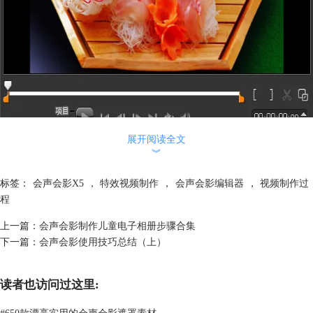
展开阅读全文
图1：添加滤镜
︾
3、展开滤镜面板，在“属性”选项中单击“自定义滤镜”左下三角按钮，然
后在弹出的对话框中选择你想要的效果。
标签：
会声会影X5
，
特效视频制作
，
会声会影编辑器
，
视频制作过
程
上一篇：
会声会影制作儿童电子相册步骤合集
下一篇：
会声会影使用技巧总结（上）
读者也访问过这里:
#
650款漂亮实用的会声会影遮罩素材