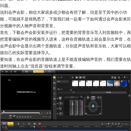
问题。
说到会声会影，相信大家或多或少都会有些了解，但是至于其中的小功
能，可能就不是很熟悉了，下面我们就一起看一下如何通过会声会影来区
分视频中的人物声音和背景音。
首先，下载会声会影安装并运行，把需要的背景音乐导入到音频轨中，再
把需要编辑声音的视频导入进来，这样在音频轨道上就会显示出声音，在
会声会影中会显示出两个音频轨道，分别是声音轨和音乐轨，大家可以根
据自己的实际需要选择导入。
要知道，在会声会影的音频轨道上是不能直接编辑声音的，我们需要在轨
道时间轴上点击“混音器”按钮来调节音量。