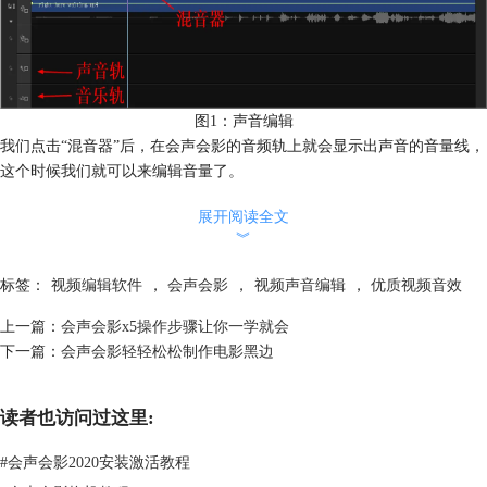
图1：声音编辑
我们点击“混音器”后，在会声会影的音频轨上就会显示出声音的音量线，
这个时候我们就可以来编辑音量了。
接下来我们点击“播放”按钮，然后在需要调节音量的地方用鼠标来点击声
展开阅读全文
音的音量线，这样就会出现一个白色的小圆圈，在改变声音的结束处我们
︾
再点一个点，同样地，用鼠标来点击音量线，大家可以向上拉，也可以向
下拉，需要说明的是向上拉是调高声音，反之，向下拉则是调低声音。如
标签：
视频编辑软件
，
会声会影
，
视频声音编辑
，
优质视频音效
果整段声音都需要调低，那么我们在点击的两个点处都拖拽音量线向下拉
即可。
上一篇：
会声会影x5操作步骤让你一学就会
其实方法非常简单吧？这只是其中一种编辑声音的方法，查看更多影片音
下一篇：
会声会影轻轻松松制作电影黑边
频特效专题。不要犹豫了，如果想让你的视频更精致，更有魅力，那就赶
紧体会一下会声会影所带来的乐趣吧。
读者也访问过这里:
#
会声会影2020安装激活教程