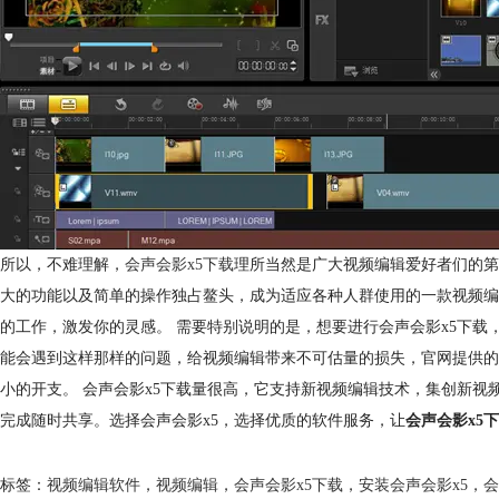
所以，不难理解，
会声会影x5下载
理所当然是广大视频编辑爱好者们的第
大的功能以及简单的操作独占鳌头，成为适应各种人群使用的一款视频编
的工作，激发你的灵感。 需要特别说明的是，想要进行会声会影x5下
能会遇到这样那样的问题，给视频编辑带来不可估量的损失，官网提供的
小的开支。 会声会影x5下载量很高，它支持新视频编辑技术，集创新
完成随时共享。选择会声会影x5，选择优质的软件服务，让
会声会影x5
标签：
视频编辑软件
，
视频编辑
，
会声会影x5下载
，
安装会声会影x5
，
会