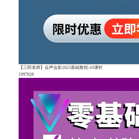
【三郎老师】会声会影2023基础教程-43课时
199702
8