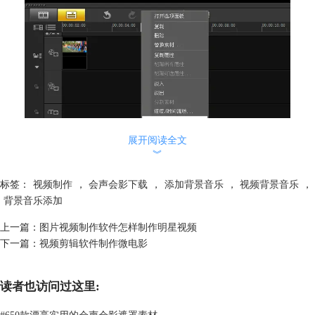
展开阅读全文
︾
接下来，我们需要修整所添加的音频频时，以使其更契合视频的氛围，方
法如下：点击“修整音频”按钮，这样就会弹出一个“设置属性”的对话框，
标签：
视频制作
，
会声会影下载
，
添加背景音乐
，
视频背景音乐
，
在这个对话框中，大家就可以根据需要对音频的角度、大小、位置和速度
背景音乐添加
进行调整。
上一篇：
图片视频制作软件怎样制作明星视频
最后，我们需要让背景音乐和视频同步，以达到好的播放效果，方法如
下一篇：
视频剪辑软件制作微电影
下：找到视频和背景音乐，然后拖动修饰栏上的滑块，这样就可以找到视
频开始后的第一个音符所出现的位置，进行标注，这个位置其实就是背景
音乐开始的位置。
读者也访问过这里:
然后随着视频的播放进度，背景音乐也是逐渐播放，直到视频结束，我们
就可以确定背景音乐音频文件结束的具体位置。如果大家觉得这种方法不
#
650款漂亮实用的会声会影遮罩素材