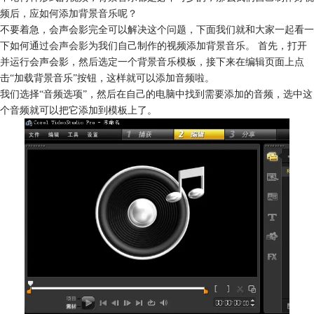
频后，应如何添加背景音乐呢？
不要着急，会声会影完全可以解决这个问题，下面我们就和大家一起看一
下如何通过
会声会影
为我们自己制作的视频添加背景音乐。 首先，打开
并运行会声会影，然后选定一个背景音乐模板，接下来在编辑页面上点
击“加载背景音乐”按钮，这样就可以添加音频啦。
我们选择“音频选项”，然后在自己的电脑中找到需要添加的音频，选中这
个音频就可以把它添加到模板上了。