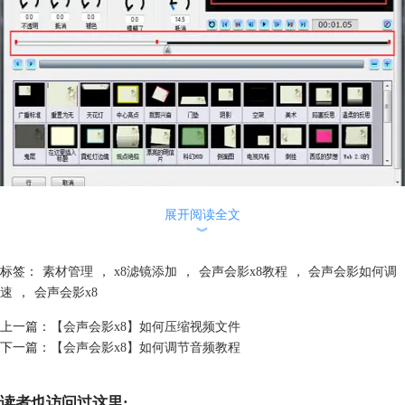
图1：使用画中画滤镜调整素材运动速度
展开阅读全文
对于静态的素材，想要让其运动起来，可以使用会声会影画中画滤镜设
︾
置，可以通过下方的“关键帧”设置素材运动的时间点；“图片中心”设置素
标签：
素材管理
，
x8滤镜添加
，
会声会影x8教程
，
会声会影如何调
材运动的轨迹；“旋转轴”设置图片在运动轨迹中的变化，所以想要掌控素
速
，
会声会影x8
材的运动速度，可以调整关键帧与中心点的位置，要是想要加快速度可以
缩短关键帧的时间间隔或者延长中心点之间的位置即可。
上一篇：
【会声会影x8】如何压缩视频文件
2、使用自定义动作
下一篇：
【会声会影x8】如何调节音频教程
读者也访问过这里: