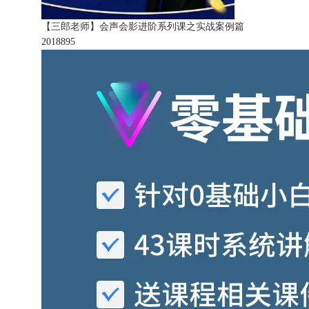
【三郎老师】会声会影进阶系列课之实战案例篇
201889
5