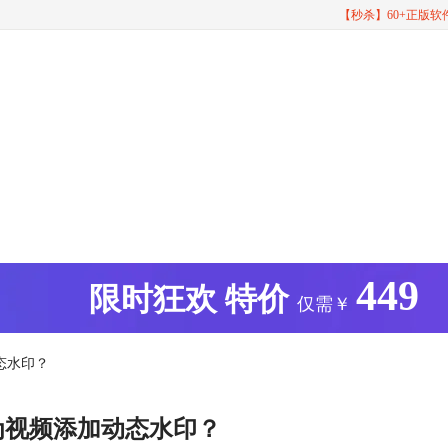
【秒杀】60+正版
449
版
限时狂欢
特价
仅需￥
态水印？
为视频添加动态水印？