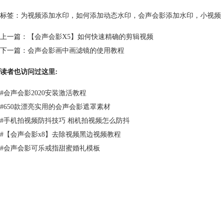
标签：
为视频添加水印
，
如何添加动态水印
，
会声会影添加水印
，
小视频
上一篇：
【会声会影X5】如何快速精确的剪辑视频
下一篇：
会声会影画中画滤镜的使用教程
读者也访问过这里:
#
会声会影2020安装激活教程
#
650款漂亮实用的会声会影遮罩素材
#
手机拍视频防抖技巧 相机拍视频怎么防抖
#
【会声会影x8】去除视频黑边视频教程
#
会声会影可乐戒指甜蜜婚礼模板