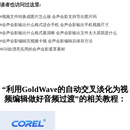
择另一首歌，便可以同时打开歌曲1和2。在这个基础上来进行下一步的交
读者也访问过这里:
叉淡化。
二、开启交叉淡化工具
#
视频文件转换成图片怎么做 会声会影支持导出图片吗
第一步是把将要进行淡入操作的歌曲（也即是第二首歌）复制下来。
#
会声会影输出什么格式适合手机 会声会影输出手机视频尺寸
#
会声会影输出什么格式最清晰 会声会影输出文件太大原因是什么
#
会声会影编辑完视频卡顿 会声会影编辑后保存方法
#
650款漂亮实用的会声会影遮罩素材
“利用GoldWave的自动交叉淡化为视
频编辑做好音频过渡”的相关教程：
图三：GoldWave中复制歌曲
在要复制的歌曲窗口上点击一下，然后点击菜单栏的“编辑”→“复制”即