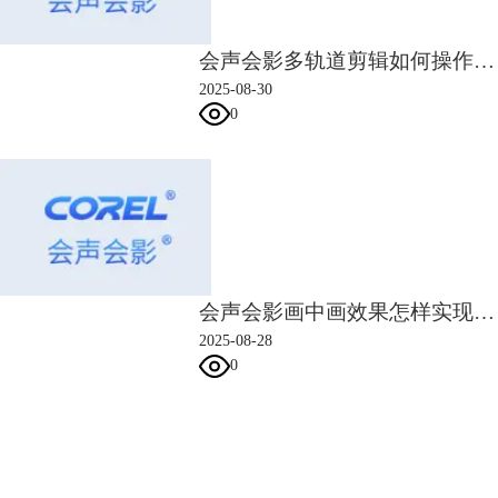
的剪辑技巧之外，视频的主题和情节设置非常重要，有合理的故事情节做
出的视频才能吸引人。如果你是个视频剪辑新手，没有好的视频剪辑思
路，可以从会声会影训练营找到相关的剪辑课程，提升自己的剪辑逻辑和
会声会影多轨道剪辑如何操作 会声会影多轨道剪辑素材同步对齐方法
技巧。
2025-08-30
0
图7 会声会影剪辑课程
会声会影画中画效果怎样实现 会声会影画中画大小与比例调整步骤
如果你已经准备好开始剪辑视频，并且所有素材都已经准备到位。我们就
2025-08-28
可以打开会声会影，开启自己的视频剪辑之旅。
0
1.单独为视频建立一个素材文件夹，所有有关素材都放入相对应的文件
夹，养成一个良好的素材整理习惯，防止素材的遗失。
2.打开会声会影，导入素材，背景音乐拖入至音乐轨，视频以及图片素材
会声会影指南
拖入视频轨。如果有台词素材直接拖入到声音轨道。