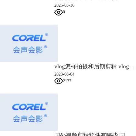
2025-03-16
0
图4：添加视频音乐
这样我们就可以制作一个简单的日常vlog了。
二、日常Vlog制作思路
制作日常Vlog（视频博客）是一个将日常生活片段转化为视频内容的过
程，它能够记录生活的点滴，分享个人经历，以及与观众建立情感联系。
以下是制作日常Vlog的一些基本思路：
1、确定主题和风格
vlog怎样拍摄和后期剪辑 vlog剪辑注意事项
在开始制作Vlog之前，首先确定你的Vlog要传达的主题是什么，比如日常
生活、旅行记录、美食分享、学习生活等。 选择一个符合我们自己个性
2023-08-04
2137
和内容的风格，比如轻松幽默、温馨治愈、知识分享等。
2、策划内容
规划我们的Vlog内容，决定要包含哪些元素，比如对话、活动、景点等。
制定拍摄计划，确定拍摄地点、时间以及可能需要的道具。
3、拍摄素材
使用相机或手机拍摄高质量的视频素材。保持画面稳定可以使用三脚架、
稳定器等辅助设备。 拍摄中尝试多种拍摄角度和镜头，比如特写、中
景、全景等，以增加视频的趣味性和观赏性。
国外视频剪辑软件有哪些 国外视频软件好用推荐