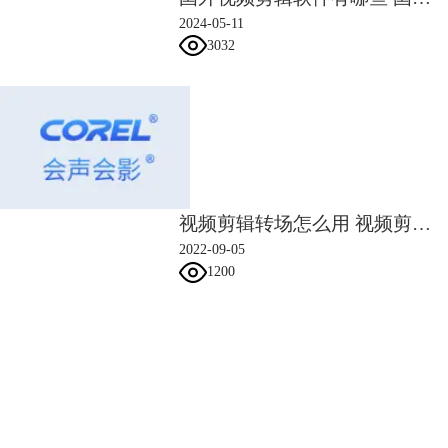
4、编辑视频
2024-05-11
使用视频编辑软件，我推荐使用会声会影剪辑素材。会声会影使用简单并
3032
且功能齐全。我们在剪辑时需要注意故事流畅性，去除不必要或质量较差
的部分。并且添加转场效果、字幕、背景音乐和声效，使视频更加专业和
吸引人。
三、日常vlog的题材有哪些
日常Vlog的题材非常广泛，可以根据我们的兴趣、生活方式和目标受众来
选择。以下是一些流行的日常Vlog题材：
1、日常生活记录
2、美食制作与分享
视频剪辑转场怎么用 视频剪辑转场技巧有哪些
3、旅行记录
2022-09-05
4、健身和运动
1200
5、学习生活
6、美妆和时尚
7、宠物日常
会声会影指南
我们选择题材时，要考虑我们自身的个人特点和优势，以及我们能够持续
提供的内容。保持真实和自然，让观众感受到我们的个性和热情。
关于日常Vlog剪辑方法，日常Vlog制作思路的学习就到这里了，大家学会
服务支持
如何剪辑日常vlog了吗。会声会影是一款功能齐全，操作简单的日常剪辑
软件。大家想要了解更多有关会声会影剪辑方法的，请大家到会声会影中