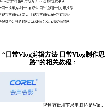
#
vlog怎样拍摄和后期剪辑 vlog剪辑注意事项
5、添加字幕和标题。添加字幕，帮助观众更好地理解内容，而制作片头
#
国外视频剪辑软件有哪些 国外视频软件好用推荐
和片尾，可以增加Vlog的专业感。
#
视频剪辑转场怎么用 视频剪辑转场技巧有哪些
#
超过15分钟的视频怎么拼接 怎么无痕拼接视频
“日常Vlog剪辑方法 日常Vlog制作思
图3：添加字幕和标题
路”的相关教程：
6、添加视频音乐。我们需要根据vlog视频的内容，添加一段合适的音
乐。
视频剪辑用苹果电脑还是Win电脑好 视频剪辑用哪个软件比较好