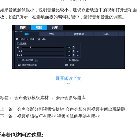
如果音波起伏很小，说明音量比较小，建议双击轨道中的视频打开选项面
板，如图2所示，在选项面板的编辑功能中，进行音频音量的调整。
展开阅读全文
︾
图2：调整音频音量
标签：
会声会影模板素材
，
会声会影标题库
调整完音量后，如图3所示，点击上方工具栏的“语音转文字”功能。
上一篇：
会声会影分割视频快捷键 会声会影分割视频中间出现缝隙
下一篇：
视频剪辑技巧有哪些 视频剪辑的手法有哪些
图3：语音转文字
读者也访问过这里:
然后，如图4所示，在“语音转文字”功能红指定源语言。会声会影提供中