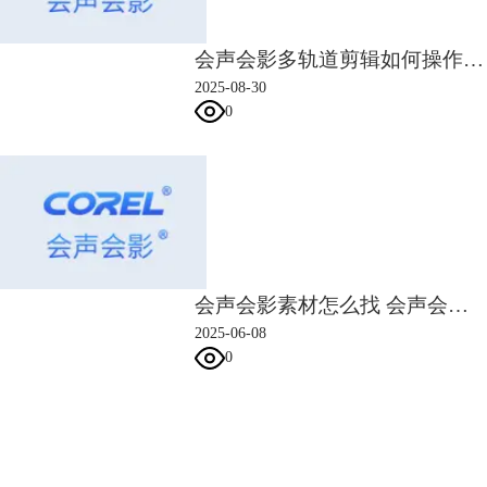
图5：设置字幕格式
会声会影多轨道剪辑如何操作 会声会影多轨道剪辑素材同步对齐方法
完成以上设置后，会声会影会自动进行字幕的转换，如果视频比较长，需
2025-08-30
要耗费较长的时间。
0
转换完成后，如图6所示，字幕会自动添加在标题轨道中，并按照时间线
顺序排列。会声会影的自动生成字幕功能，不仅能减少手输文字的繁琐，
也能提高声音与字幕同步的准确度，不容易出现声音与字幕错位的问题。
会声会影素材怎么找 会声会影素材怎么导入
2025-06-08
0
会声会影指南
图6：自动生成字幕