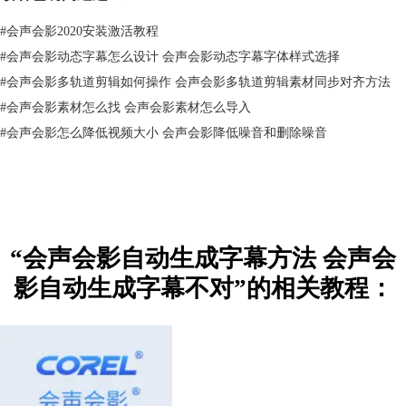
文、英文、日文、德语、法语等语言选项，部分未下载，点击可在线下载
#
会声会影2020安装激活教程
语言包。
#
会声会影动态字幕怎么设计 会声会影动态字幕字体样式选择
转换后的字幕可以直接添加到时间线或字幕编辑器中，这里我们选择添加
#
会声会影多轨道剪辑如何操作 会声会影多轨道剪辑素材同步对齐方法
到“时间线”。然后，点击左下角的字幕文本选项。
#
会声会影素材怎么找 会声会影素材怎么导入
#
会声会影怎么降低视频大小 会声会影降低噪音和删除噪音
“会声会影自动生成字幕方法 会声会
影自动生成字幕不对”的相关教程：
图4：指定源语言
在文本选项中，如图5所示，可设定字幕的字体、字号、颜色、方向等属
性。如果这里跳过了，也可以在转换字幕完成后，运用标题选项面板进行
字幕属性设置。