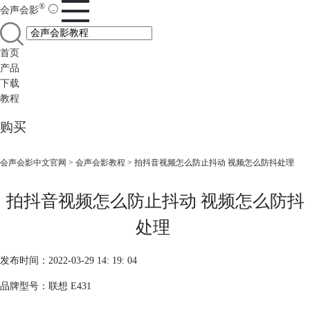
®
会声会影
首页
产品
下载
教程
购买
会声会影中文官网
>
会声会影教程
> 拍抖音视频怎么防止抖动 视频怎么防抖处理
拍抖音视频怎么防止抖动 视频怎么防抖
处理
发布时间：2022-03-29 14: 19: 04
品牌型号：联想 E431