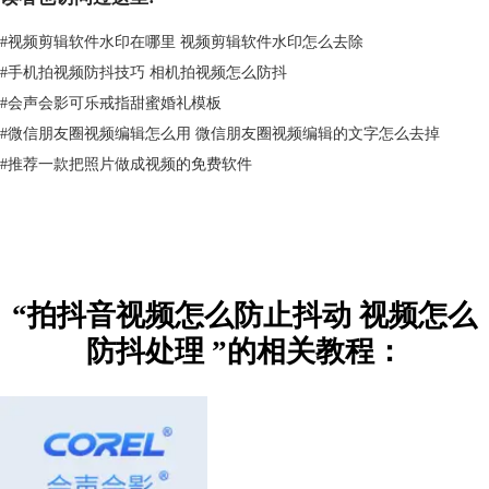
#
视频剪辑软件水印在哪里 视频剪辑软件水印怎么去除
图1：拍摄界面
#
手机拍视频防抖技巧 相机拍视频怎么防抖
点击防抖，手掌上的斜杠没有了就表明现在处于防抖模式。
#
会声会影可乐戒指甜蜜婚礼模板
#
微信朋友圈视频编辑怎么用 微信朋友圈视频编辑的文字怎么去掉
#
推荐一款把照片做成视频的免费软件
“拍抖音视频怎么防止抖动 视频怎么
防抖处理 ”的相关教程：