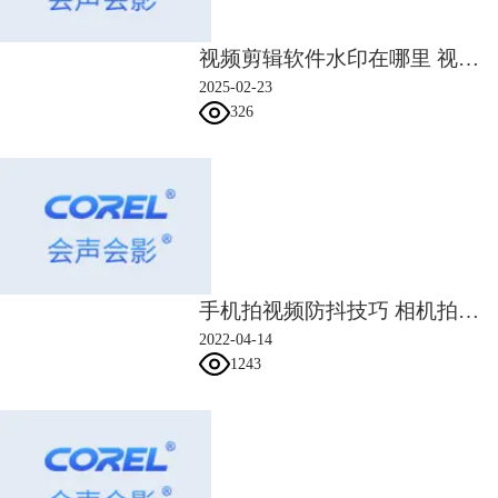
视频剪辑软件水印在哪里 视频剪辑软件水印怎么去除
2025-02-23
图2：防抖
326
点击屏幕返回拍摄界面，再进行拍摄视频就可以防抖了。
定时拍摄、声控拍摄或蓝牙拍摄。手机里面没有防抖设置，抖音app直接
拍摄又无法满足要求的，可以固定好拍摄机位，在这几种方法中任选一种
进行拍摄。
手持稳定器。对于摄影新手来说，选用一款轻巧的，同时支持手机或相机
拍摄的，又可以随身携带的的手持稳定器。
拍摄环境。在拍摄时，尽量选择一些平坦的地方，避开崎岖的、风大的地
手机拍视频防抖技巧 相机拍视频怎么防抖
方。
后期防抖。拍摄后，可以再使用剪辑软件进行二次防抖。
2022-04-14
二、视频怎么防抖处理
1243
在抖音app的防抖模式下，拍摄的视频如果仍旧有较大地抖动，可以再用
剪辑软件进行防抖处理。下面我就为大家介绍如何使用会声会影2021进行
视频防抖处理
。
把视频拖动到视频轨道上，点击FX
滤镜
按钮，找到抵消摇动滤镜，将它
拖动到视频上。