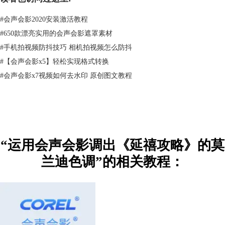
#
会声会影2020安装激活教程
#
650款漂亮实用的会声会影遮罩素材
#
手机拍视频防抖技巧 相机拍视频怎么防抖
#
【会声会影x5】轻松实现格式转换
图3：调整基本视频颜色
#
会声会影x7视频如何去水印 原创图文教程
调整色调曲线：左下角往下调整灰度。或者直接选择预置“Medium
Contrast”调整曲线。
“运用会声会影调出《延禧攻略》的莫
兰迪色调”的相关教程：
图4：调整色调曲线
调整 HSL调节：色相：增强暖色调如红黄橙的色相；饱和度：适当降低
暖色调的饱和度，和画面中过于突出的冷色调；明亮度：调整和饱和度相