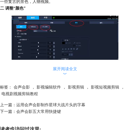
一些复古的景色，人物视频。
二 调整“颜色”
展开阅读全文
图2：调整“颜色”
︾
双击视频素材，可以打开上方选项面板，有“编辑”“效果”“颜色”“镜头”，
标签：
会声会影
，
影视编辑软件
，
影视剪辑
，
影视短视频剪辑
，
这篇文章主要运用的新“颜色”功能。在“颜色”中调整基本，色调曲线，
电视剧视频剪辑教程
HSL调节。
基本：《延禧攻略》颜色比较淡，整体很高级。因此我们需要可以把曝
上一篇：
运用会声会影制作星球大战片头的字幕
光、对比度、饱和度、黑色、高亮往左拉一点，阴影、清晰度、白色往右
下一篇：
会声会影五大常用快捷键
拉一点。
然后勾选“白平衡”，选择最后一个“阴暗”，如图三红圈。整个画面就会呈
读者也访问过这里:
灰调，偏暖。