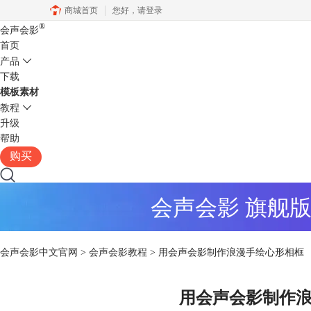
商城首页
您好，
请登录
®
会声会影
首页
产品
下载
模板素材
教程
升级
帮助
购买
会声会影 旗舰
会声会影中文官网
>
会声会影教程
> 用会声会影制作浪漫手绘心形相框
用会声会影制作