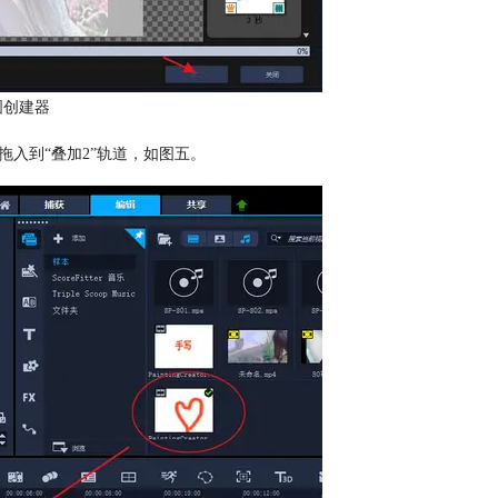
图创建器
拖入到“叠加2”轨道，如图五。