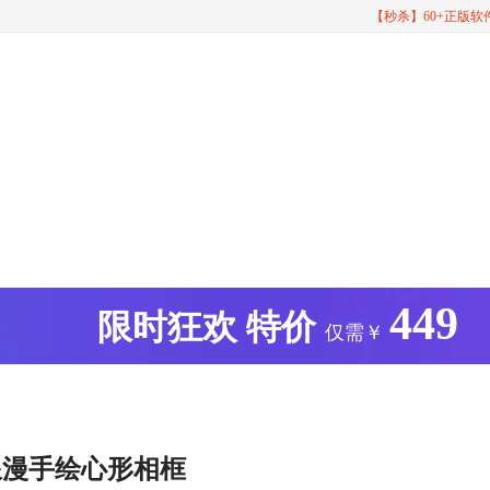
【秒杀】60+正版
449
版
限时狂欢
特价
仅需￥
浪漫手绘心形相框