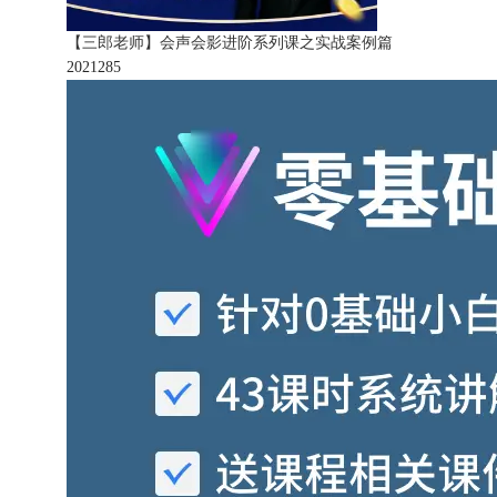
【三郎老师】会声会影进阶系列课之实战案例篇
202128
5