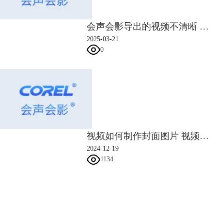
会声会影导出的视频不清晰 会声会影如何导出高清视频
2025-03-21
0
图五：操作面板展示
三、会声会影渲染到一半闪退
会声会影渲染到一半闪退的原因一般有两个：
1、由于导入的某个视频用到了电脑里不存在的压缩编码而导致的编码器
问题。
视频如何制作封面图片 视频号如何制作视频短片
2、启用了软件里面一些加速器功能但是电脑其本身并不支持该功能。
下面将为大家介绍会声会影渲染到一半闪退的解决方法。
2024-12-19
方法一：改变视频格式，当共享时就可以选择不同的视频格式。
1134
方法二：关闭视频加速器
步骤一：在工具栏中点击设置并选择【参数选择】，打开参数选择面板。
步骤二：在参数选择面板中点击【性能】，将勾选的所有加速器全部取
会声会影指南
消。