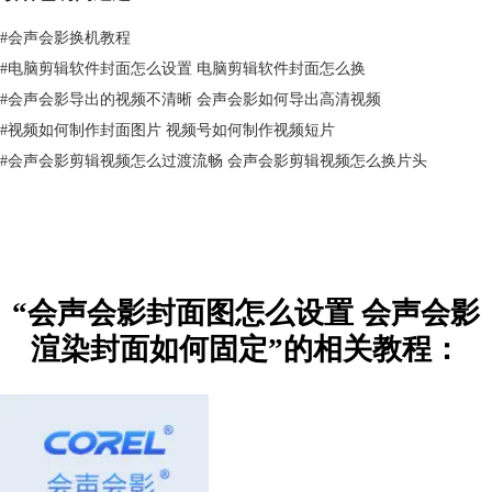
导出时时会默认第一帧画面为视频封面，那么视频封面就设置好了。
#
会声会影换机教程
#
电脑剪辑软件封面怎么设置 电脑剪辑软件封面怎么换
#
会声会影导出的视频不清晰 会声会影如何导出高清视频
#
视频如何制作封面图片 视频号如何制作视频短片
#
会声会影剪辑视频怎么过渡流畅 会声会影剪辑视频怎么换片头
“会声会影封面图怎么设置 会声会影
图三：编辑面板展示
渲染封面如何固定”的相关教程：
二、会声会影渲染封面如何固定
有时候我们想重复利用同一个封面，我们可以在共享的时候通过渲染封面
将渲染的结果保留下来，从而减少二次渲染导出的时间，接下来我将详细
为大家介绍如何固定会声会影渲染封面。
步骤一：选中所需要固定的渲染封面，选择工具栏中的文件，并点击其中
的导出为模板。