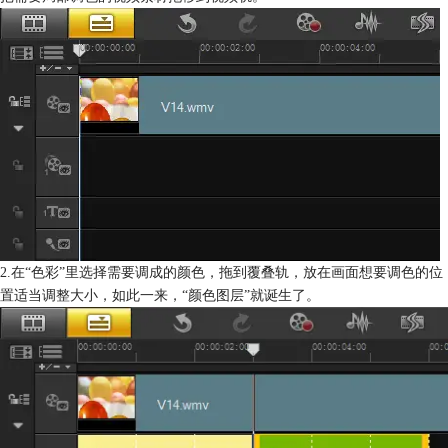
2.在“色彩”里选择需要调成的颜色，拖到覆叠轨，放在画面想要调色的位
置适当调整大小，如此一来，“颜色图层”就诞生了。