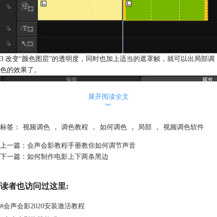
3.改变“颜色图层”的透明度，同时也加上适当的遮罩帧，就可以出局部调
色的效果了。
展开阅读全文
︾
标签：
视频调色
，
调色教程
，
如何调色
，
局部
，
视频调色软件
上一篇：
会声会影教程手册教你如何调节声音
下一篇：
如何制作电影上下两条黑边
用这样的方法，也可实现同一画面多处不同局部的调色。当然，如果你嫌
读者也访问过这里:
覆叠轨用得太多，也可以利用ps先做出颜色图片，然后再拖到覆叠轨道上
#
会声会影2020安装激活教程
重复第三步，也能达到局部调色的效果。怎么样，你学会了吗？想要学习