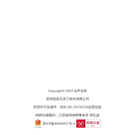
会声会影指南
服务支持
网站申明
联系客服
广告联盟
图6：向右放大效果展示
Copyright© 2024
会声会影
8、打开会声会影的转场库，把过滤分类中的“变形转场”拖拽到两个素材
苏州思杰马克丁软件有限公司
之间。
经营许可证编号：苏B1.B2-20150228
|
证照信息
特聘法律顾问：江苏政纬律师事务所 宋红波
苏ICP备09064057号-4