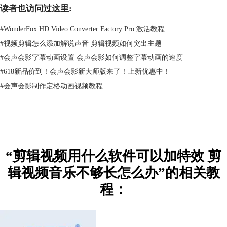
读者也访问过这里:
#
WonderFox HD Video Converter Factory Pro 激活教程
#
视频剪辑怎么添加解说声音 剪辑视频如何突出主题
图2：独立的功能调整面板
#
会声会影字幕动画设置 会声会影如何调整字幕动画的速度
2、下面是两份不同景别的素材，即采用全景拍摄的僧人（素材A），以
#
618新品价到！会声会影新大师版来了！上新优惠中！
及近景拍摄的佛像（素材B）。通过观察不难发现，素材A的主体位于画
#
会声会影制作定格动画视频教程
面左侧，素材B位于右侧。这时候，如果我想在两个素材之间建立转场，
让素材A平滑过渡到素材B，制作僧人“原地成佛”的景象，该如何操作？
3、想实现这种效果，在会声会影中仅需两步：即“自定义动作”和“变形转
场”。
“剪辑视频用什么软件可以加特效 剪
辑视频音乐不够长怎么办”的相关教
程：