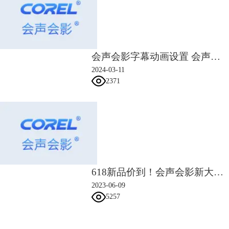
6、在3秒处添加关键帧后，设置这里的大小参数为X轴190（Y轴等比例放
大），位置参数为X轴88、Y轴0（向右平移）。右击3秒处的关键帧，复
制参数并粘贴给结束帧即可。
会声会影字幕动画设置 会声会影如何调整字幕动画的速度
2024-03-11
2371
618新品价到！会声会影新大师版来了！上新优惠中！
2023-06-09
图5：制作向右放大效果
5257
7、以下便是模拟向左弧线推镜头，打造主体由远至近并向右平移的效果
展示。