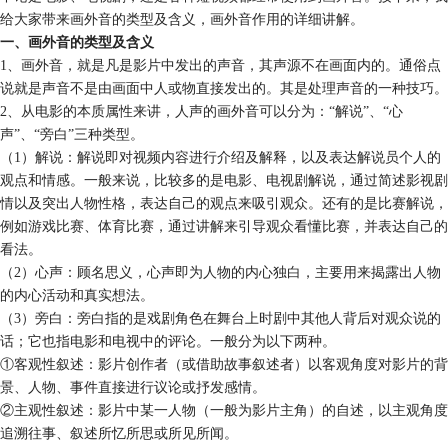
给大家带来画外音的类型及含义，画外音作用的详细讲解。
一、画外音的类型及含义
1、画外音，就是凡是影片中发出的声音，其声源不在画面内的。通俗点
说就是声音不是由画面中人或物直接发出的。其是处理声音的一种技巧。
2、从电影的本质属性来讲，人声的画外音可以分为：“解说”、“心
声”、“旁白”三种类型。
（1）解说：解说即对视频内容进行介绍及解释，以及表达解说员个人的
观点和情感。一般来说，比较多的是电影、电视剧解说，通过简述影视剧
情以及突出人物性格，表达自己的观点来吸引观众。还有的是比赛解说，
例如游戏比赛、体育比赛，通过讲解来引导观众看懂比赛，并表达自己的
看法。
（2）心声：顾名思义，心声即为人物的内心独白，主要用来揭露出人物
的内心活动和真实想法。
（3）旁白：旁白指的是戏剧角色在舞台上时剧中其他人背后对观众说的
话；它也指电影和电视中的评论。一般分为以下两种。
①客观性叙述：影片创作者（或借助故事叙述者）以客观角度对影片的背
景、人物、事件直接进行议论或抒发感情。
②主观性叙述：影片中某一人物（一般为影片主角）的自述，以主观角度
追溯往事、叙述所忆所思或所见所闻。