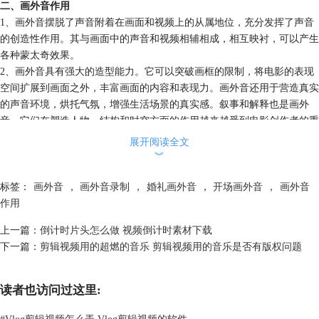
二、画外音作用
1、画外音摆脱了声音附着在画面和视频上的从属地位，充分发挥了声音
的创造性作用。其与画面中的声音和视频相辅相成，相互映衬，可以产生
各种蒙太奇效果。
2、画外音具有强大的造型能力。它可以突破画框的限制，将电影的表现
空间扩展到画面之外，丰富画面的内容和表现力。画外音还用于营造真实
的声音环境，烘托气氛，增强生活场景的真实感。叙事和解释也是画外
音，它们在塑造人物、结构和时空方面的作用越来越受到电影创作者的重
视。
展开阅读全文
三、画外音怎么配
︾
下面，我就以会声会影这款
视频编辑软件
为例，给大家讲解一下画外音该
怎么配。
标签：
画外音
，
画外音录制
，
婚礼画外音
，
开场画外音
，
画外音
1、首先，我们先导入视频素材，然后将其拖至视频轨道。
作用
上一篇：
倒计时片头怎么做 视频倒计时素材下载
下一篇：
剪辑视频用的超燃的音乐 剪辑视频用的音乐是否有版权问题
读者也访问过这里:
#
Vlog剪辑视频怎么弄 Vlog剪辑视频的软件