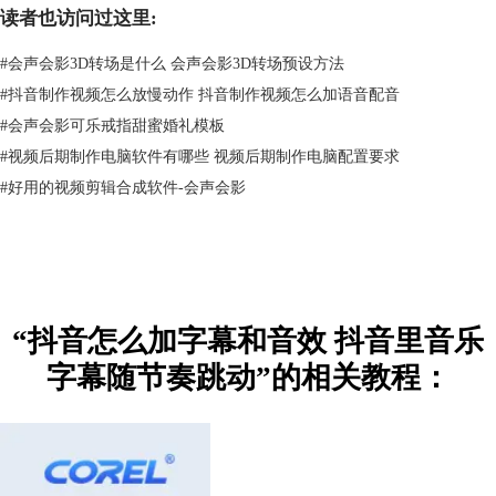
读者也访问过这里:
#
会声会影3D转场是什么 会声会影3D转场预设方法
#
抖音制作视频怎么放慢动作 抖音制作视频怎么加语音配音
#
会声会影可乐戒指甜蜜婚礼模板
#
视频后期制作电脑软件有哪些 视频后期制作电脑配置要求
#
好用的视频剪辑合成软件-会声会影
图三：会声会影字体样式设置栏
4、为视频添加好标题和字幕后，下面需要为视频加入音效，音效的添加
可以给观看者提供沉浸式的效果。在软件的工具栏中点击【录制】选项。
“抖音怎么加字幕和音效 抖音里音乐
点击后再次选择其中的【画外音】。
字幕随节奏跳动”的相关教程：