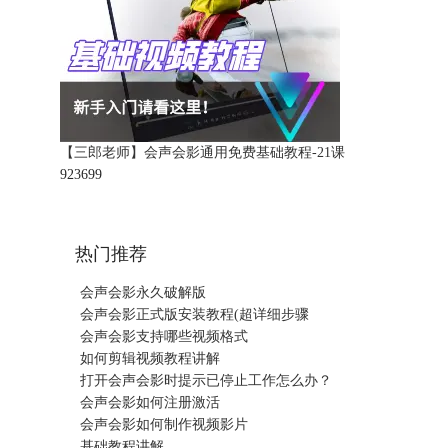
【三郎老师】会声会影通用免费基础教程-21课
92369
9
热门推荐
会声会影永久破解版
会声会影正式版安装教程(超详细步骤
会声会影支持哪些视频格式
如何剪辑视频教程讲解
打开会声会影时提示已停止工作怎么办？
会声会影如何注册激活
会声会影如何制作视频影片
基础教程讲解