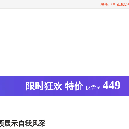
【秒杀】60+正版
449
版
限时狂欢
特价
仅需￥
频展示自我风采