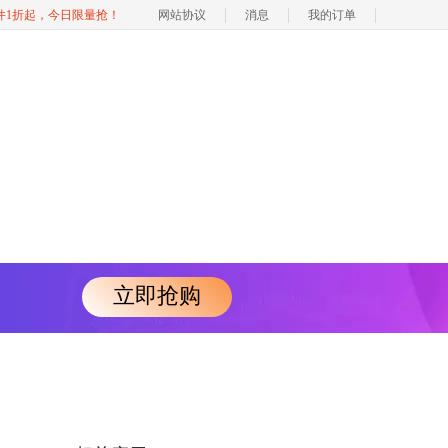
软件1折起，今日限量抢！
网站协议
消息
我的订单
立即抢购