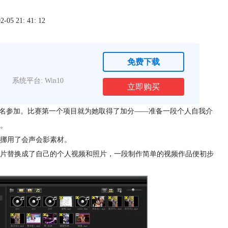
5 21: 41: 12
免费下载
系统平台: Win10
立即购买
报名参加。比赛第一个项目就为她取得了加分——准备一段个人自我介
。
接挪用了会声会影素材。
片替换成了自己的个人视频和照片，一段制作简单的视频作品便初步