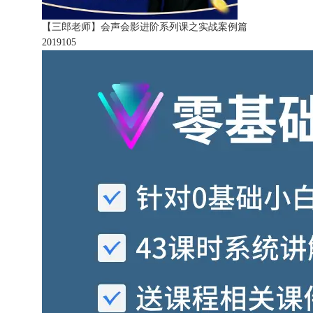
【三郎老师】会声会影进阶系列课之实战案例篇
201910
5