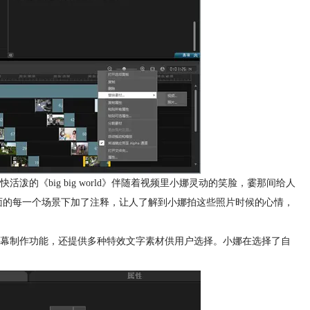
的《big big world》伴随着视频里小娜灵动的笑脸，霎那间给人
面的每一个场景下加了注释，让人了解到小娜拍这些照片时候的心情，
字幕制作功能，还提供多种特效文字素材供用户选择。小娜在选择了自