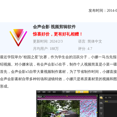
发布时间：2014-02-0
会声会影 视频剪辑软件
惊喜好价，更有好礼相赠！
更新时间: 2024/2/3
语言: 简体中文
月均用户: 188万
评分: 4.7
最近学院举办“校园之星”比赛，作为学生会的活跃分子，小娜一马当先
绍视频。对小娜来说，有
会声会影x5
在手，制作个人视频简直是小菜一碟
首先，会声会影x5自带大量视频制作素材，为了节省制作时间，小娜直
会声会影素材自带多种转场和滤镜特效，小娜只是将原素材里的视频和图
形成。