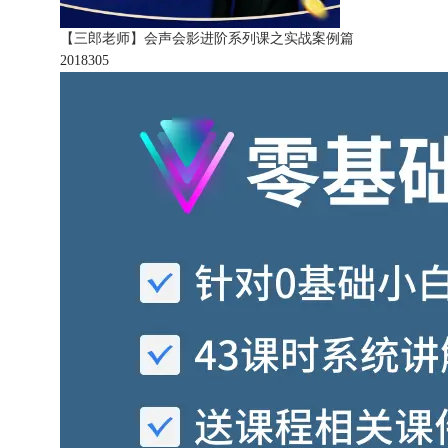
【三郎老师】会声会影进阶系列课之实战案例篇
201830
5