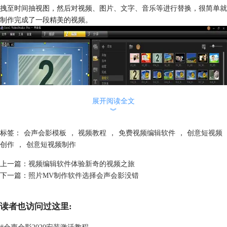
拽至时间抽视图，然后对视频、图片、文字、音乐等进行替换，很简单就
制作完成了一段精美的视频。
展开阅读全文
︾
标签：
会声会影模板
，
视频教程
，
免费视频编辑软件
，
创意短视频
创作
，
创意短视频制作
上一篇：
视频编辑软件体验新奇的视频之旅
下一篇：
照片MV制作软件选择会声会影没错
读者也访问过这里:
图片：套用模板替换素材
还有什么不明白的会声会影官方网站还推出相关的文字和视频教程，网上
#
会声会影2020安装激活教程