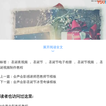
展开阅读全文
︾
标签：
圣诞夜视频
，
圣诞节
，
圣诞节电子相册
，
圣诞节视频
，
圣
诞视频制作教程
上一篇：
会声会影感谢师恩教师节模板
下一篇：
会声会影圣诞节冰雪奇缘模板
适用版本：会声会影X10
下载地址：
http://www.huishenghuiying.com.cn/zhuanxiang.html
读者也访问过这里:
#
会声会影换机教程