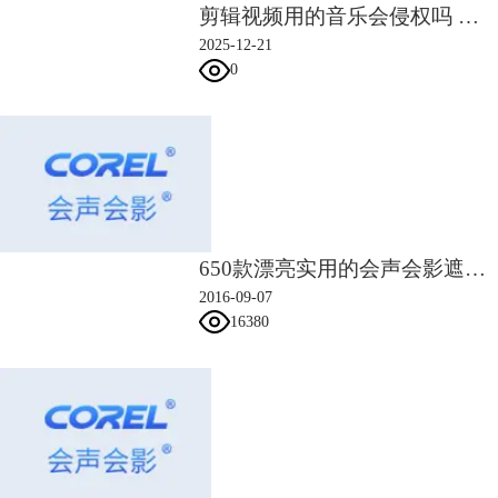
剪辑视频用的音乐会侵权吗 会声会影如何给视频剪辑音乐
相互宽容。小编希望每一个人都能找到那个愿意相伴一生的人。
更多会声会影模板请猛戳：
会声会影模板下载
，婚礼，节日、儿童、商务
2025-12-21
模板应有尽有。
0
文章内容为原创，转载请注明出处：
http://www.huishenghuiying.com.cn/mubanjiaocheng/only-one.html
650款漂亮实用的会声会影遮罩素材
2016-09-07
16380