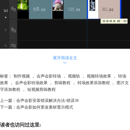
图2：添加转场
展开阅读全文
最后，各位就可以单击会声会影x5导览面板中的“播放”按钮，预览移动转
︾
场后的视频素材效果啦！
以上就是关于会声会影移动转场效果如何使用？的介绍，更多会声会影使
标签：
制作视频
，
会声会影转场
，
视频轨
，
视频转场效果
，
转场
用方法敬请关注会声会影教程。
效果
，
会声会影转场效果
，
剪辑教程
，
转场效果添加教程
，
图片文
字添加教程
，
短视频剪辑教程
上一篇：
会声会影安装错误解决办法-错误38
下一篇：
会声会影如何更改素材显示模式
读者也访问过这里: