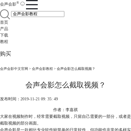
®
会声会影
首页
产品
下载
教程
购买
会声会影中文官网
>
会声会影教程
> 会声会影怎么截取视频？
会声会影怎么截取视频？
发布时间：2019-11-21 09: 35: 49
作者：李嘉祺
大家在视频制作时，经常需要截取视频，只留自己需要的一部分，或者是
截取视频的部分画面。
会声会影是一款相比专业软件较简单的日常软件，但功能也非常的多样实