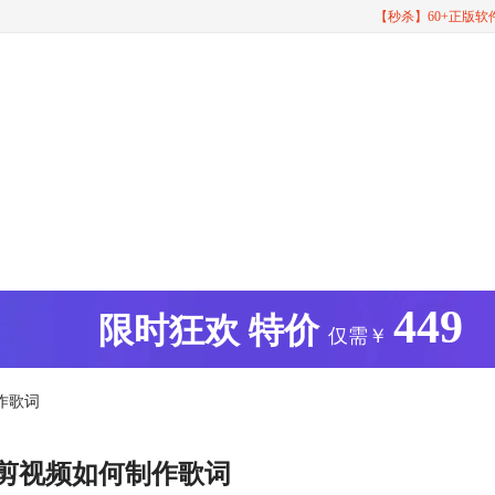
【秒杀】60+正版
449
版
限时狂欢
特价
仅需￥
作歌词
 剪视频如何制作歌词