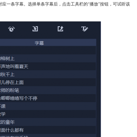
对应一条字幕。选择单条字幕后，点击工具栏的“播放”按钮，可试听该