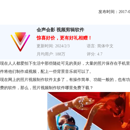
发布时间：2017-08-0
会声会影 视频剪辑软件
惊喜好价，更有好礼相赠！
更新时间: 2024/2/3
语言: 简体中文
月均用户: 188万
评分: 4.7
现在人人都爱拍下生活中那些随处可见的美好，大量的照片保存在手机里
件将他们制作成视频，配上一些背景音乐就可以了。
现在网上的
照片视频制作软件
太多了，有操作简单、功能一般的，也有功
费的软件，那么，照片视频制作软件哪里免费下载？