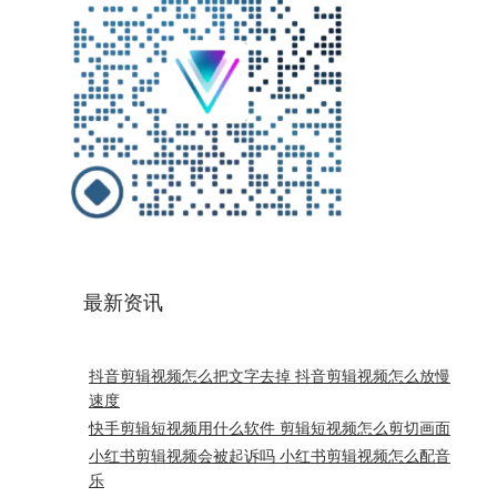
最新资讯
抖音剪辑视频怎么把文字去掉 抖音剪辑视频怎么放慢
速度
快手剪辑短视频用什么软件 剪辑短视频怎么剪切画面
小红书剪辑视频会被起诉吗 小红书剪辑视频怎么配音
乐