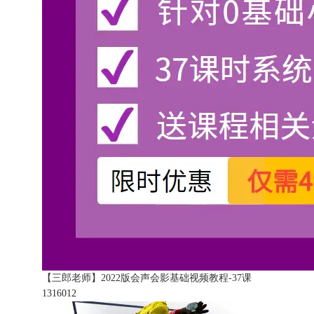
【三郎老师】2022版会声会影基础视频教程-37课
131601
2