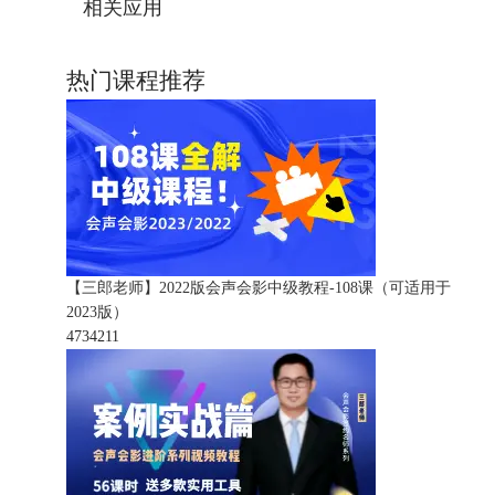
相关应用
热门课程推荐
【三郎老师】2022版会声会影中级教程-108课（可适用于
2023版）
473421
1