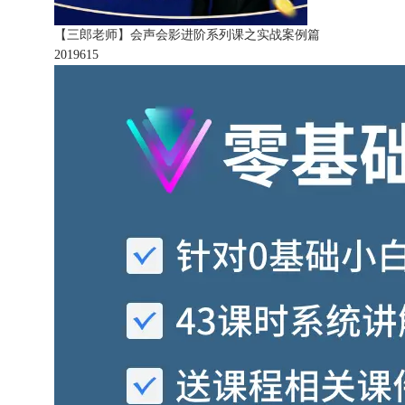
【三郎老师】会声会影进阶系列课之实战案例篇
201961
5