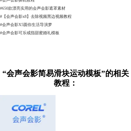
#
650款漂亮实用的会声会影遮罩素材
#
【会声会影x8】去除视频黑边视频教程
#
会声会影X5圆你生活导演梦
#
会声会影可乐戒指甜蜜婚礼模板
滑块运动贯穿视频的始终，这样的效果主要是通过自定义动作和移动路径
来实现。而毛玻璃效果则需要运用到平均滤镜、修剪滤镜和视频遮罩功
“会声会影简易滑块运动模板”的相关
能。工程量看似很大，但是只要复制第一个制作好的效果到后面的图片
教程：
中，再修改运动的路径，以及修剪的位置，自己制作也是很简单的。
为了方便大家使用，模板里面的所有素材都是可以直接替换的，用户下载
好模板以后，只需要右键单击选择“替换素材”——“照片”或者“视频”或者
按住ctrl键就可以替换素材了。