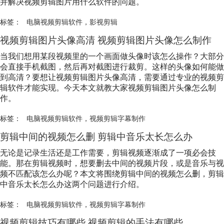
并解决视频剪辑图片用什么软件的问题。
标签：
电脑视频剪辑软件
，
影视剪辑
视频剪辑图片头像高清 视频剪辑图片头像怎么制作
当我们想用某段视频里的一个画面做头像时该怎么操作？大部分
会直接手机截图，然后再对截图进行裁剪。这样的头像如何能做
到高清？要想让视频剪辑图片头像高清，需要通过专业的视频剪
辑软件才能实现。今天本文就教大家视频剪辑图片头像怎么制
作。
标签：
电脑视频剪辑软件
，
视频剪辑字幕制作
剪辑中间的视频怎么删 剪辑中音乐太长怎么办
无论是记录生活还是工作需要，剪辑视频逐渐成了一项必会技
能。那在剪辑视频时，想要删去中间的视频片段，或是音乐与视
频不匹配该怎么办呢？本文将围绕剪辑中间的视频怎么删，剪辑
中音乐太长怎么办这两个问题进行介绍。
标签：
电脑视频剪辑软件
，
视频剪辑字幕制作
视频剪辑技巧有哪些 视频剪辑的手法有哪些