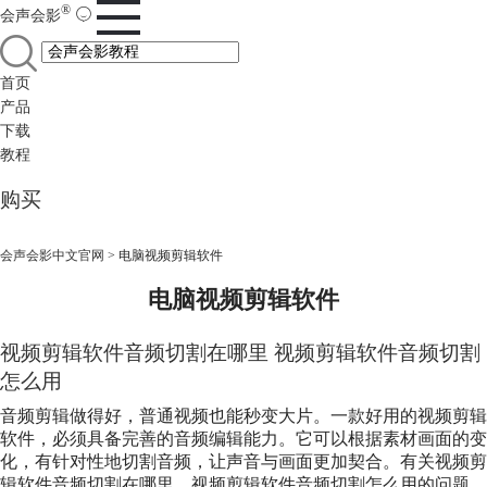
®
会声会影
首页
产品
下载
教程
购买
会声会影中文官网
>
电脑视频剪辑软件
电脑视频剪辑软件
视频剪辑软件音频切割在哪里 视频剪辑软件音频切割
怎么用
音频剪辑做得好，普通视频也能秒变大片。一款好用的视频剪辑
软件，必须具备完善的音频编辑能力。它可以根据素材画面的变
化，有针对性地切割音频，让声音与画面更加契合。有关视频剪
辑软件音频切割在哪里，视频剪辑软件音频切割怎么用的问题，