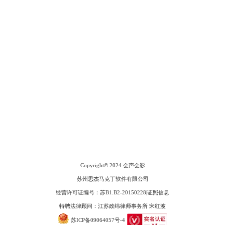
会声会影指南
服务支持
网站申明
联系客服
广告联盟
Copyright© 2024
会声会影
苏州思杰马克丁软件有限公司
经营许可证编号：苏B1.B2-20150228
|
证照信息
特聘法律顾问：江苏政纬律师事务所 宋红波
苏ICP备09064057号-4