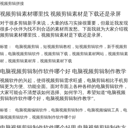
视频剪辑拼接
视频剪辑素材哪里找 视频剪辑素材是下载还是录屏
对于很多剪辑新手来说，大量的练习实操很重要，但最近我发现
很多小伙伴为找不到合适的素材而发愁。下面我就为大家介绍视
频剪辑素材哪里找，视频剪辑素材是下载还是录屏。
标签：
电脑视频剪辑
，
短视频剪辑教程
，
短视频剪辑软件
，
新手视频剪
辑
，
电脑视频剪辑软件
，
视频剪辑下载
，
视频剪辑素材网站
，
视频剪辑素
材
，
视频剪辑素材库
，
视频剪辑素材下载
电脑视频剪辑制作软件哪个好 电脑视频剪辑制作教学
视频软件的兴起，使得视频剪辑需求旺盛，电脑剪辑相比手机剪
辑更为方便、功能全面。面对市面上各种各样的电脑剪辑软件，
大家可能会不清楚该如何选择、如何学习。希望知道“电脑视频
剪辑制作软件哪个好，电脑视频剪辑制作教学”。
标签：
电脑视频编辑软件
，
电脑视频剪辑制作
，
电脑视频编辑工具
，
电
脑视频剪辑软件
，
视频剪辑制作软件哪个好
电脑视频剪辑制作软件哪个好用 电脑视频剪辑制作方