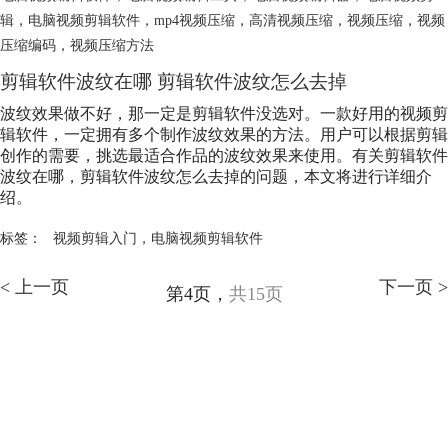
辑
，
电脑视频剪辑软件
，
mp4视频压缩
，
高清视频压缩
，
视频压缩
，
视频
压缩编码
，
视频压缩方法
剪辑软件波纹在哪 剪辑软件波纹怎么去掉
波纹效果做不好，那一定是剪辑软件没选对。一款好用的视频剪
辑软件，一定拥有多个制作波纹效果的方法。用户可以根据剪辑
创作的需要，挑选最适合作品的波纹效果来使用。有关剪辑软件
波纹在哪，剪辑软件波纹怎么去掉的问题，本文将进行详细介
绍。
标签：
视频剪辑入门
，
电脑视频剪辑软件
< 上一页
下一页 >
第4页，
共15页
会声会影指南