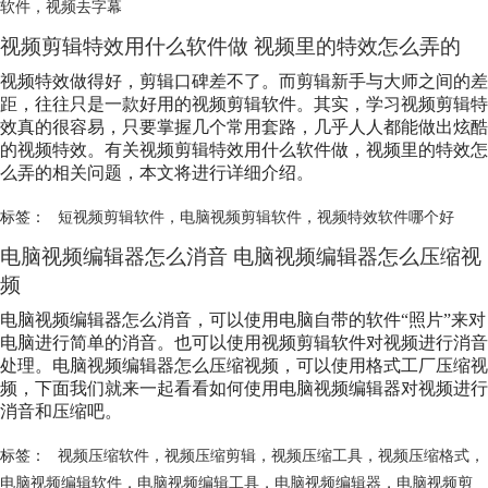
软件
，
视频去字幕
视频剪辑特效用什么软件做 视频里的特效怎么弄的
视频特效做得好，剪辑口碑差不了。而剪辑新手与大师之间的差
距，往往只是一款好用的视频剪辑软件。其实，学习视频剪辑特
效真的很容易，只要掌握几个常用套路，几乎人人都能做出炫酷
的视频特效。有关视频剪辑特效用什么软件做，视频里的特效怎
么弄的相关问题，本文将进行详细介绍。
标签：
短视频剪辑软件
，
电脑视频剪辑软件
，
视频特效软件哪个好
电脑视频编辑器怎么消音 电脑视频编辑器怎么压缩视
频
电脑视频编辑器怎么消音，可以使用电脑自带的软件“照片”来对
电脑进行简单的消音。也可以使用视频剪辑软件对视频进行消音
处理。电脑视频编辑器怎么压缩视频，可以使用格式工厂压缩视
频，下面我们就来一起看看如何使用电脑视频编辑器对视频进行
消音和压缩吧。
标签：
视频压缩软件
，
视频压缩剪辑
，
视频压缩工具
，
视频压缩格式
，
电脑视频编辑软件
，
电脑视频编辑工具
，
电脑视频编辑器
，
电脑视频剪