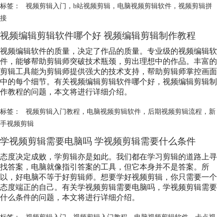
标签：
视频剪辑入门
，
b站视频剪辑
，
电脑视频剪辑软件
，
视频剪辑拼
接
视频编辑剪辑软件哪个好 视频编辑剪辑制作教程
视频编辑软件的质量，决定了作品的质量。专业级的视频编辑软
件，能够帮助剪辑师突破技术瓶颈，剪出理想中的作品。丰富的
剪辑工具能为剪辑师提供强大的技术支持，帮助剪辑师掌控画面
中的每个细节。有关视频编辑剪辑软件哪个好，视频编辑剪辑制
作教程的问题，本文将进行详细介绍。
标签：
视频剪辑入门教程
，
电脑视频剪辑软件
，
后期视频剪辑流程
，
新
手视频剪辑
学视频剪辑需要电脑吗 学视频剪辑需要什么条件
态度决定成败，学剪辑亦是如此。我们都在学习剪辑的道路上寻
找答案，电脑就像指引答案的工具，但它本身并不是答案。所
以，好电脑不等于好剪辑师。想要学好视频剪辑，你只需要一个
态度端正的自己。有关学视频剪辑需要电脑吗，学视频剪辑需要
什么条件的问题，本文将进行详细介绍。
标签：
视频剪辑入门
，
视频剪辑入门教程
，
电脑视频剪辑软件
，
卡点视