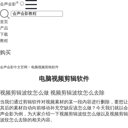
®
会声会影
首页
产品
下载
教程
购买
会声会影中文官网
>
电脑视频剪辑软件
电脑视频剪辑软件
视频剪辑波纹怎么做 视频剪辑波纹怎么去除
当我们通过剪辑软件对视频素材的某一段内容进行删除，要想让
其后的素材自动向前移动补充空缺应该怎么做？今天我们就以会
声会影为例，为大家介绍一下视频剪辑波纹怎么做以及视频剪辑
波纹怎么去除的相关内容。