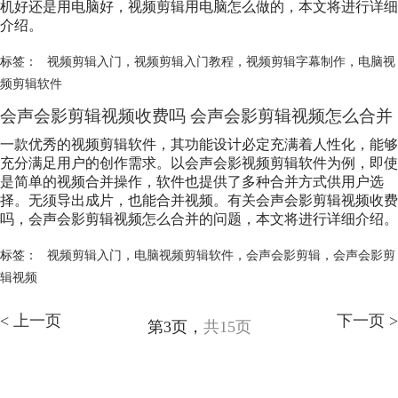
机好还是用电脑好，视频剪辑用电脑怎么做的，本文将进行详细
介绍。
标签：
视频剪辑入门
，
视频剪辑入门教程
，
视频剪辑字幕制作
，
电脑视
频剪辑软件
会声会影剪辑视频收费吗 会声会影剪辑视频怎么合并
一款优秀的视频剪辑软件，其功能设计必定充满着人性化，能够
充分满足用户的创作需求。以会声会影视频剪辑软件为例，即使
是简单的视频合并操作，软件也提供了多种合并方式供用户选
择。无须导出成片，也能合并视频。有关会声会影剪辑视频收费
吗，会声会影剪辑视频怎么合并的问题，本文将进行详细介绍。
标签：
视频剪辑入门
，
电脑视频剪辑软件
，
会声会影剪辑
，
会声会影剪
辑视频
< 上一页
下一页 >
第3页，
共15页