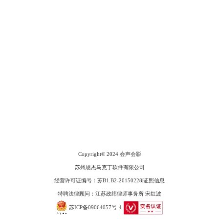
会声会影指南
服务支持
网站申明
联系客服
广告联盟
Copyright© 2024
会声会影
苏州思杰马克丁软件有限公司
经营许可证编号：苏B1.B2-20150228
|
证照信息
特聘法律顾问：江苏政纬律师事务所 宋红波
苏ICP备09064057号-4