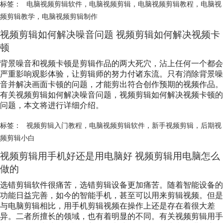
标签：
电脑视频剪辑软件
，
电脑视频剪辑
，
电脑视频剪辑教程
，
电脑视
频剪辑教学
，
电脑视频剪辑制作
视频剪辑如何解决噪音问题 视频剪辑如何解决视频卡
顿
背景噪音和视频卡顿是剪辑作品的两大死穴，沾上任何一个都会
严重影响观影体验，让剪辑师的努力付诸东流。只有消除背景噪
音并解决画面卡顿的问题，才能剪出符合创作预期的视频作品。
有关视频剪辑如何解决噪音问题，视频剪辑如何解决视频卡顿的
问题，本文将进行详细介绍。
标签：
视频剪辑入门教程
，
电脑视频剪辑软件
，
新手视频剪辑
，
后期视
频剪辑小白
视频剪辑用手机好还是用电脑好 视频剪辑用电脑怎么
做的
选错剪辑软件很痛苦，选错剪辑设备更加痛苦。随着智能设备的
功能日益完善，如今的智能手机，甚至可以用来剪辑视频。但是
与电脑剪辑相比，用手机剪辑视频在操作上还是存在着很大差
异。二者所擅长的领域，也有着明显的不同。有关视频剪辑用手