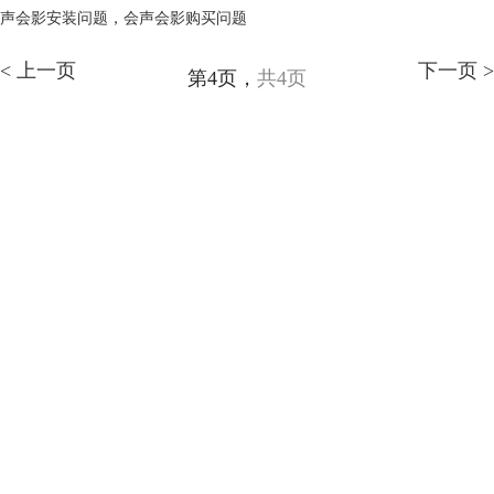
声会影安装问题
，
会声会影购买问题
< 上一页
下一页 >
第4页，
共4页
会声会影指南
服务支持
网站申明
联系客服
广告联盟